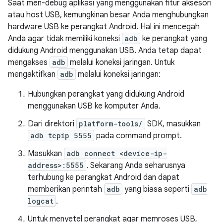
Saat men-debug aplikasi yang menggunakan fitur aksesori
atau host USB, kemungkinan besar Anda menghubungkan
hardware USB ke perangkat Android. Hal ini mencegah
Anda agar tidak memiliki koneksi
adb
ke perangkat yang
didukung Android menggunakan USB. Anda tetap dapat
mengakses
adb
melalui koneksi jaringan. Untuk
mengaktifkan
adb
melalui koneksi jaringan:
Hubungkan perangkat yang didukung Android
menggunakan USB ke komputer Anda.
Dari direktori
platform-tools/
SDK, masukkan
adb tcpip 5555
pada command prompt.
Masukkan
adb connect <device-ip-
address>:5555
. Sekarang Anda seharusnya
terhubung ke perangkat Android dan dapat
memberikan perintah
adb
yang biasa seperti
adb
logcat
.
Untuk menyetel perangkat agar memroses USB,