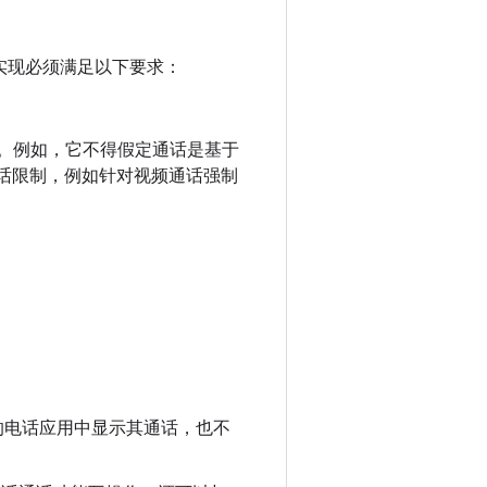
的实现必须满足以下要求：
假设。例如，它不得假定通话是基于
话限制，例如针对视频通话强制
的电话应用中显示其通话，也不