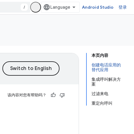
/
Android Studio
登录
本页内容
创建电话应用的
替代应用
集成呼叫解决方
案
过滤来电
该内容对您有帮助吗？
重定向呼叫