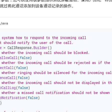
参数，您可以使用该参数指示系统屏蔽通话、像用户拒绝一样
跳过将此通话添加到设备通话记录的操作。
Java
 system how to respond to the incoming call
t should notify the user of the call.
e
=
CallResponse
.
Builder
()
 whether the incoming call should be blocked.
allowCall
(
false
)
 whether the incoming call should be rejected as if the
ectCall
(
false
)
 whether ringing should be silenced for the incoming cal
enceCall
(
false
)
 whether the incoming call should not be displayed in th
pCallLog
(
false
)
 whether a missed call notification should not be shown 
pNotification
(
false
)
)