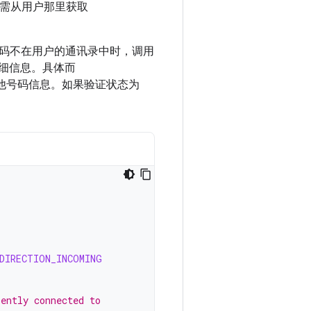
您无需从用户那里获取
码不在用户的通讯录中时，调用
细信息。具体而
他号码信息。如果验证状态为
DIRECTION_INCOMING
rently connected to