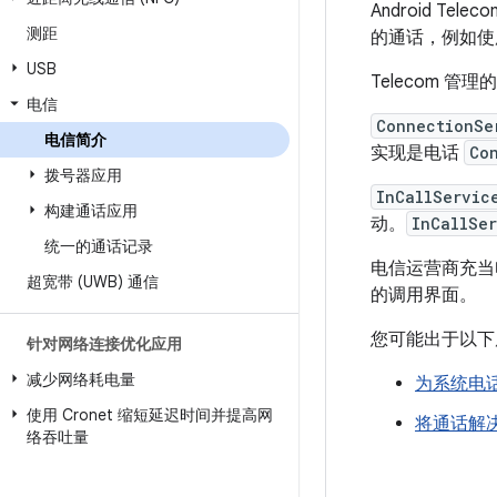
Android Te
测距
的通话，例如使
USB
Telecom 管
电信
ConnectionSe
电信简介
实现是电话
Co
拨号器应用
InCallServic
构建通话应用
动。
InCallSe
统一的通话记录
电信运营商充当
超宽带 (UWB) 通信
的调用界面。
您可能出于以下原因
针对网络连接优化应用
减少网络耗电量
为系统电
使用 Cronet 缩短延迟时间并提高网
将通话解
络吞吐量