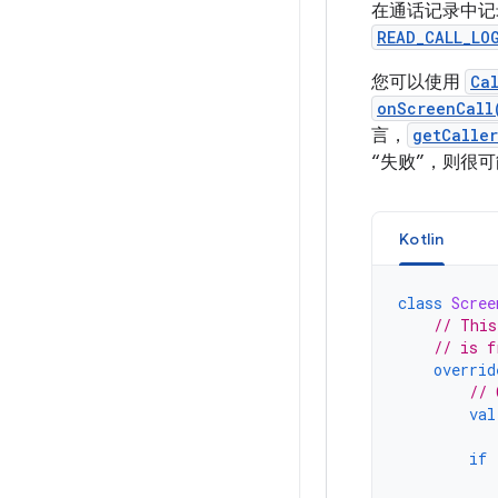
在通话记录中记录
READ_CALL_LO
您可以使用
Ca
onScreenCall
言，
getCalle
“失败”，则很
Kotlin
class
Scree
// This
// is f
overrid
// 
val
if