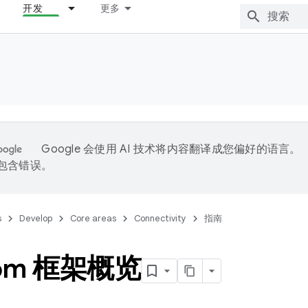
开发
更多
Google 会使用 AI 技术将内容翻译成您偏好的语言。
能包含错误。
s
Develop
Core areas
Connectivity
指南
com 框架概览