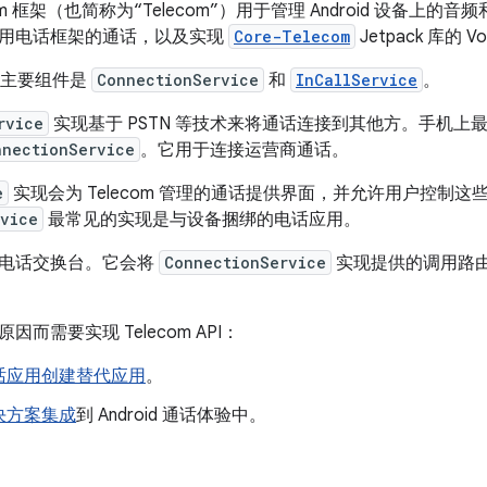
lecom 框架（也简称为“Telecom”）用于管理 Android 设备上
用电话框架的通话，以及实现
Core-Telecom
Jetpack 库的 V
理的主要组件是
ConnectionService
和
InCallService
。
rvice
实现基于 PSTN 等技术来将通话连接到其他方。手机上
nnectionService
。它用于连接运营商通话。
e
实现会为 Telecom 管理的通话提供界面，并允许用户控制这
rvice
最常见的实现是与设备捆绑的电话应用。
电话交换台。它会将
ConnectionService
实现提供的调用路
而需要实现 Telecom API：
话应用创建替代应用
。
决方案集成
到 Android 通话体验中。