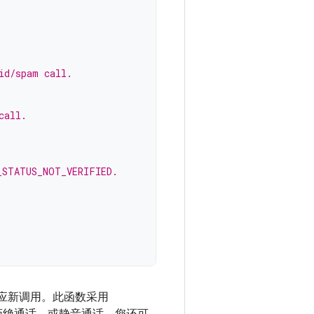
id/spam call.
call.
_STATUS_NOT_VERIFIED.
应新调用。此函数采用