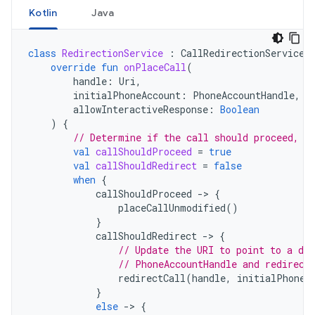
Kotlin
Java
class
RedirectionService
:
CallRedirectionService
(
override
fun
onPlaceCall
(
handle
:
Uri
,
initialPhoneAccount
:
PhoneAccountHandle
,
allowInteractiveResponse
:
Boolean
)
{
// Determine if the call should proceed, b
val
callShouldProceed
=
true
val
callShouldRedirect
=
false
when
{
callShouldProceed
-
>
{
placeCallUnmodified
()
}
callShouldRedirect
-
>
{
// Update the URI to point to a di
// PhoneAccountHandle and redirect
redirectCall
(
handle
,
initialPhoneA
}
else
-
>
{