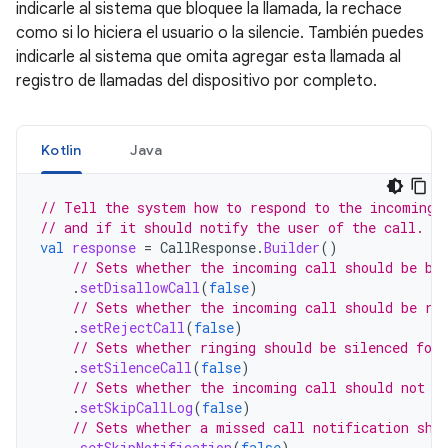
indicarle al sistema que bloquee la llamada, la rechace
como si lo hiciera el usuario o la silencie. También puedes
indicarle al sistema que omita agregar esta llamada al
registro de llamadas del dispositivo por completo.
Kotlin
Java
// Tell the system how to respond to the incoming 
// and if it should notify the user of the call.
val
response
=
CallResponse
.
Builder
()
// Sets whether the incoming call should be bl
.
setDisallowCall
(
false
)
// Sets whether the incoming call should be re
.
setRejectCall
(
false
)
// Sets whether ringing should be silenced for
.
setSilenceCall
(
false
)
// Sets whether the incoming call should not b
.
setSkipCallLog
(
false
)
// Sets whether a missed call notification sho
.
setSkipNotification
(
false
)