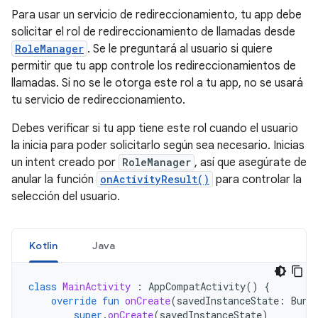
Para usar un servicio de redireccionamiento, tu app debe
solicitar el rol de redireccionamiento de llamadas desde
RoleManager
. Se le preguntará al usuario si quiere
permitir que tu app controle los redireccionamientos de
llamadas. Si no se le otorga este rol a tu app, no se usará
tu servicio de redireccionamiento.
Debes verificar si tu app tiene este rol cuando el usuario
la inicia para poder solicitarlo según sea necesario. Inicias
un intent creado por
RoleManager
, así que asegúrate de
anular la función
onActivityResult()
para controlar la
selección del usuario.
Kotlin
Java
class
MainActivity
:
AppCompatActivity
()
{
override
fun
onCreate
(
savedInstanceState
:
Bund
super
.
onCreate
(
savedInstanceState
)