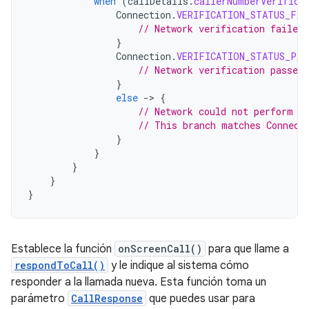
when
(
callDetails
.
callerNumberVerifica
Connection
.
VERIFICATION_STATUS_FAI
// Network verification failed
}
Connection
.
VERIFICATION_STATUS_PAS
// Network verification passed,
}
else
-
>
{
// Network could not perform v
// This branch matches Connect
}
}
}
}
}
Establece la función
onScreenCall()
para que llame a
respondToCall()
y le indique al sistema cómo
responder a la llamada nueva. Esta función toma un
parámetro
CallResponse
que puedes usar para