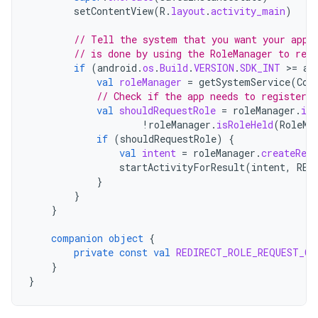
setContentView
(
R
.
layout
.
activity_main
)
// Tell the system that you want your app 
// is done by using the RoleManager to regi
if
(
android
.
os
.
Build
.
VERSION
.
SDK_INT
>
=
an
val
roleManager
=
getSystemService
(
Con
// Check if the app needs to register c
val
shouldRequestRole
=
roleManager
.
isR
!
roleManager
.
isRoleHeld
(
RoleMa
if
(
shouldRequestRole
)
{
val
intent
=
roleManager
.
createRequ
startActivityForResult
(
intent
,
RED
}
}
}
companion
object
{
private
const
val
REDIRECT_ROLE_REQUEST_CO
}
}