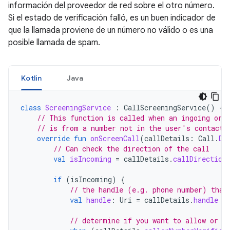
información del proveedor de red sobre el otro número.
Si el estado de verificación falló, es un buen indicador de
que la llamada proviene de un número no válido o es una
posible llamada de spam.
Kotlin
Java
class
ScreeningService
:
CallScreeningService
()
{
// This function is called when an ingoing or 
// is from a number not in the user's contacts
override
fun
onScreenCall
(
callDetails
:
Call
.
De
// Can check the direction of the call
val
isIncoming
=
callDetails
.
callDirection
if
(
isIncoming
)
{
// the handle (e.g. phone number) that
val
handle
:
Uri
=
callDetails
.
handle
// determine if you want to allow or r