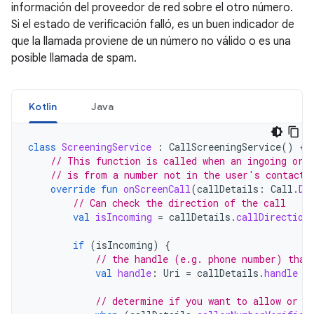
información del proveedor de red sobre el otro número.
Si el estado de verificación falló, es un buen indicador de
que la llamada proviene de un número no válido o es una
posible llamada de spam.
Kotlin
Java
class
ScreeningService
:
CallScreeningService
()
{
// This function is called when an ingoing or 
// is from a number not in the user's contacts
override
fun
onScreenCall
(
callDetails
:
Call
.
De
// Can check the direction of the call
val
isIncoming
=
callDetails
.
callDirection
if
(
isIncoming
)
{
// the handle (e.g. phone number) that
val
handle
:
Uri
=
callDetails
.
handle
// determine if you want to allow or r