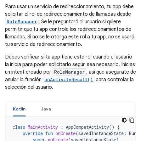
Para usar un servicio de redireccionamiento, tu app debe
solicitar el rol de redireccionamiento de llamadas desde
RoleManager
. Se le preguntará al usuario si quiere
permitir que tu app controle los redireccionamientos de
llamadas. Si no se le otorga este rol a tu app, no se usará
tu servicio de redireccionamiento.
Debes verificar si tu app tiene este rol cuando el usuario
la inicia para poder solicitarlo según sea necesario. Inicias
un intent creado por
RoleManager
, así que asegúrate de
anular la función
onActivityResult()
para controlar la
selección del usuario.
Kotlin
Java
class
MainActivity
:
AppCompatActivity
()
{
override
fun
onCreate
(
savedInstanceState
:
Bund
super
.
onCreate
(
savedInstanceState
)