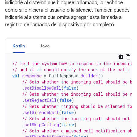
indicarle al sistema que bloquee la llamada, la rechace
como si lo hiciera el usuario o la silencie. También puedes
indicarle al sistema que omita agregar esta llamada al
registro de llamadas del dispositivo por completo.
Kotlin
Java
// Tell the system how to respond to the incoming 
// and if it should notify the user of the call.
val
response
=
CallResponse
.
Builder
()
// Sets whether the incoming call should be bl
.
setDisallowCall
(
false
)
// Sets whether the incoming call should be re
.
setRejectCall
(
false
)
// Sets whether ringing should be silenced for
.
setSilenceCall
(
false
)
// Sets whether the incoming call should not b
.
setSkipCallLog
(
false
)
// Sets whether a missed call notification sho
.
setSkipNotification
(
false
)