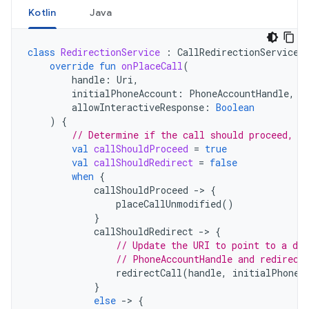
Kotlin
Java
class
RedirectionService
:
CallRedirectionService
(
override
fun
onPlaceCall
(
handle
:
Uri
,
initialPhoneAccount
:
PhoneAccountHandle
,
allowInteractiveResponse
:
Boolean
)
{
// Determine if the call should proceed, b
val
callShouldProceed
=
true
val
callShouldRedirect
=
false
when
{
callShouldProceed
-
>
{
placeCallUnmodified
()
}
callShouldRedirect
-
>
{
// Update the URI to point to a di
// PhoneAccountHandle and redirect
redirectCall
(
handle
,
initialPhoneA
}
else
-
>
{