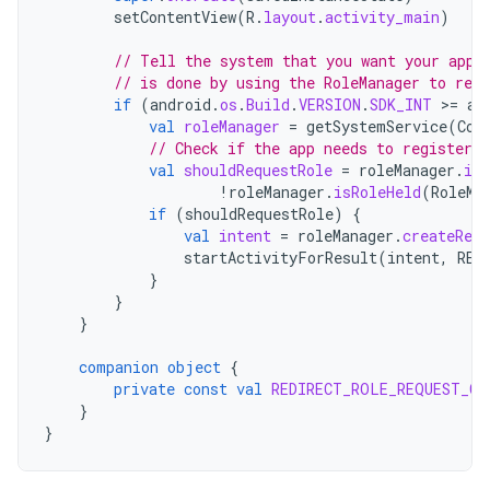
setContentView
(
R
.
layout
.
activity_main
)
// Tell the system that you want your app 
// is done by using the RoleManager to regi
if
(
android
.
os
.
Build
.
VERSION
.
SDK_INT
>
=
an
val
roleManager
=
getSystemService
(
Con
// Check if the app needs to register c
val
shouldRequestRole
=
roleManager
.
isR
!
roleManager
.
isRoleHeld
(
RoleMa
if
(
shouldRequestRole
)
{
val
intent
=
roleManager
.
createRequ
startActivityForResult
(
intent
,
RED
}
}
}
companion
object
{
private
const
val
REDIRECT_ROLE_REQUEST_CO
}
}