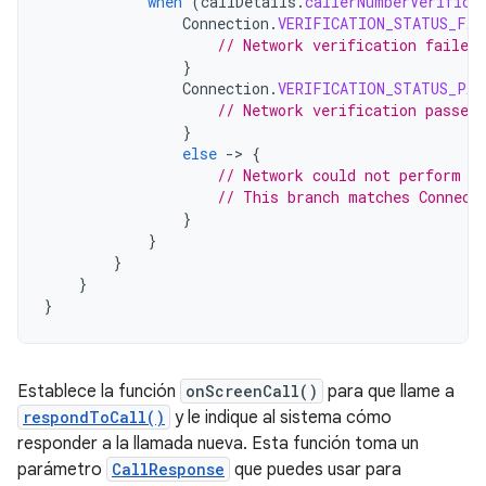
when
(
callDetails
.
callerNumberVerifica
Connection
.
VERIFICATION_STATUS_FAI
// Network verification failed
}
Connection
.
VERIFICATION_STATUS_PAS
// Network verification passed,
}
else
-
>
{
// Network could not perform v
// This branch matches Connect
}
}
}
}
}
Establece la función
onScreenCall()
para que llame a
respondToCall()
y le indique al sistema cómo
responder a la llamada nueva. Esta función toma un
parámetro
CallResponse
que puedes usar para