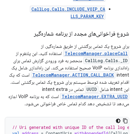
CallLog.Calls.INCLUDE_VOIP_CA
LLS_PARAM_KEY
شروع فراخوانی‌های مجدد از برنامه شماره‌گیر
برای شروع یک تماس برگشتی از طریق شماره‌گیر، از
TelecomManager.placeCall
استفاده کنید. این پلتفرم از
CallLog.Calls._ID
منحصر به فرد ورودی گزارش تماس برای
راه‌اندازی برنامه VoIP صحیح استفاده می‌کند. این راه‌اندازی شامل یک
TelecomManager.ACTION_CALL_BACK
intent است که یک
اقدام تعریف شده توسط سیستم برای شروع یک تماس برگشتی است.
این intent شامل
UUID
تماس در intent extra
TelecomManager.EXTRA_UUID
است که به برنامه VoIP اجازه
می‌دهد تا تشخیص دهد کدام تماس خاص فراخوانی می‌شود.
// Uri generated with unique ID of the call log en
val
address
=
ContentUris
.
withAppendedId
(
CallLog
.
C