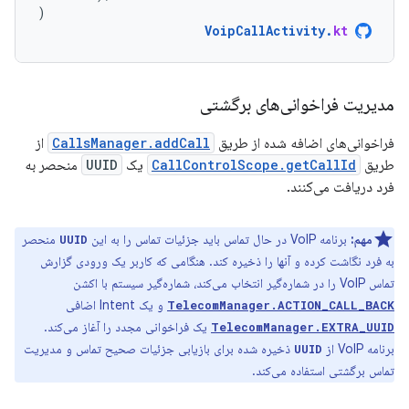
)
VoipCallActivity
.
kt
مدیریت فراخوانی‌های برگشتی
فراخوانی‌های اضافه شده از طریق
CallsManager.addCall
از
طریق
CallControlScope.getCallId
یک
UUID
منحصر به
فرد دریافت می‌کنند.
مهم:
برنامه VoIP در حال تماس باید جزئیات تماس را به این
منحصر
UUID
به فرد نگاشت کرده و آنها را ذخیره کند. هنگامی که کاربر یک ورودی گزارش
تماس VoIP را در شماره‌گیر انتخاب می‌کند، شماره‌گیر سیستم با اکشن
و یک Intent اضافی
TelecomManager.ACTION_CALL_BACK
یک فراخوانی مجدد را آغاز می‌کند.
TelecomManager.EXTRA_UUID
برنامه VoIP از
ذخیره شده برای بازیابی جزئیات صحیح تماس و مدیریت
UUID
تماس برگشتی استفاده می‌کند.