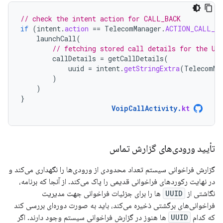
// check the intent action for CALL_BACK
if
(
intent
.
action
==
TelecomManager
.
ACTION_CALL_BA
launchCall
(
// fetching stored call details for the UU
callDetails
=
getCallDetails
(
uuid
=
intent
.
getStringExtra
(
TelecomMa
)
)
}
VoipCallActivity
.
kt
تأیید ورودی‌های گزارش تماس
گزارش فراخوانی سیستم تعداد محدودی از ورودی‌ها را نگهداری می‌کند و
در نهایت رکوردهای فراخوانی قدیمی را پاک می‌کند. از آنجا که برنامه،
نگاشتی از
UUID
ها را برای جزئیات فراخوانی جهت مدیریت
فراخوانی‌های برگشتی ذخیره می‌کند، باید به صورت دوره‌ای بررسی کند
که کدام
UUID
ها هنوز در گزارش فراخوانی سیستم وجود دارند. اگر