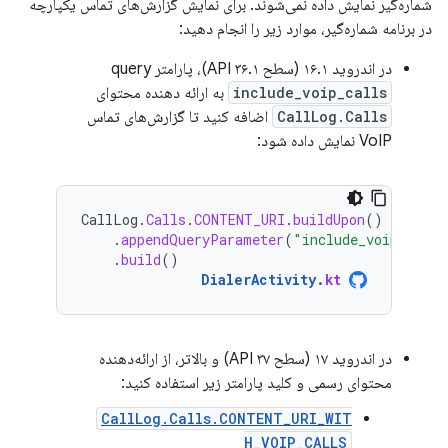
شماره‌گیر نمایش داده نمی‌شوند. برای نمایش گزارش‌های تماس یکپارچه
در برنامه شماره‌گیر، موارد زیر را انجام دهید:
در اندروید ۱۶.۱ (سطح API ۳۶.۱)، پارامتر query
include_voip_calls
به ارائه دهنده محتوای
CallLog.Calls
اضافه کنید تا گزارش‌های تماس
VoIP نمایش داده شود:
CallLog
.
Calls
.
CONTENT_URI
.
buildUpon
()
.
appendQueryParameter
(
"include_voip_calls
.
build
()
DialerActivity
.
kt
در اندروید ۱۷ (سطح API ۳۷) و بالاتر، از ارائه‌دهنده
محتوای رسمی و کلید پارامتر زیر استفاده کنید:
CallLog.Calls.CONTENT_URI_WIT
H_VOIP_CALLS