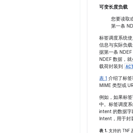
可变长度负载
您要读取或
第一条 N
标签调度系统使用
信息与实际负
据第一条 NDEF
NDEF 数据
载荷封装到
AC
表 1
介绍了标签调
MIME 类型或
例如，如果标
中。标签调度系
intent 的
Intent，用
表 1.
支持的 TNF