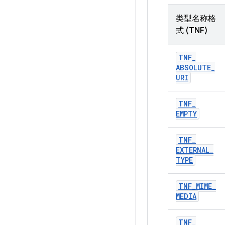
类型名称格
式 (TNF)
TNF
_
ABSOLUTE
_
URI
TNF
_
EMPTY
TNF
_
EXTERNAL
_
TYPE
TNF
_
MIME
_
MEDIA
TNF
_