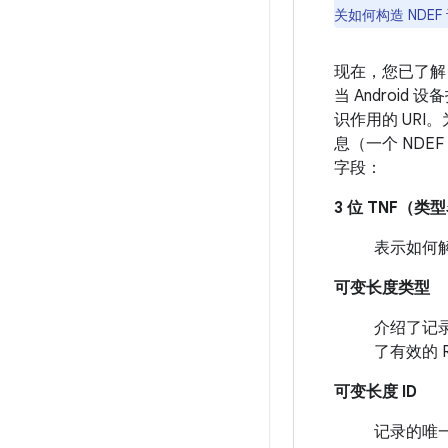
关如何构造 NDE
现在，您已了解 
当 Android
识作用的 URI
息（一个 NDE
字段：
3 位 TNF（
表示如何
可变长度类型
介绍了记
了有效的 
可变长度 ID
记录的唯