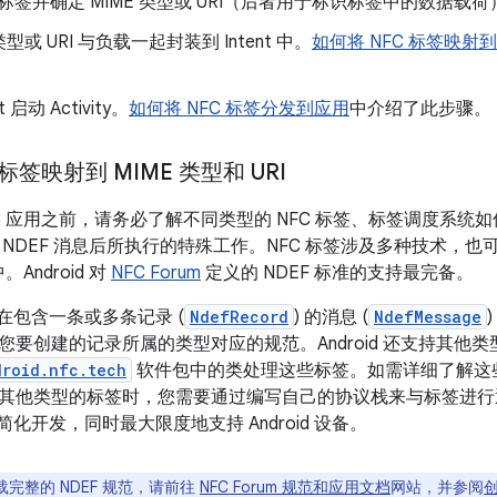
C 标签并确定 MIME 类型或 URI（后者用于标识标签中的数据载荷
 类型或 URI 与负载一起封装到 Intent 中。
如何将 NFC 标签映射到 
。
t 启动 Activity。
如何将 NFC 标签分发到应用
中介绍了此步骤。
 标签映射到 MIME 类型和 URI
C 应用之前，请务必了解不同类型的 NFC 标签、标签调度系统如
 NDEF 消息后所执行的特殊工作。NFC 标签涉及多种技术，
。Android 对
NFC Forum
定义的 NDEF 标准的支持最完备。
装在包含一条或多条记录 (
NdefRecord
) 的消息 (
NdefMessage
要创建的记录所属的类型对应的规范。Android 还支持其他类型
droid.nfc.tech
软件包中的类处理这些标签。如需详细了解这
其他类型的标签时，您需要通过编写自己的协议栈来与标签进行
以简化开发，同时最大限度地支持 Android 设备。
完整的 NDEF 规范，请前往
NFC Forum 规范和应用文档
网站，并参阅
创