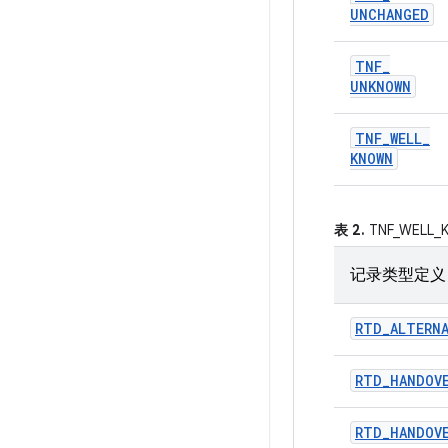
UNCHANGED
TNF
_
UNKNOWN
TNF
_
WELL
_
KNOWN
表 2.
TNF_WELL
记录类型定义 (
RTD
_
ALTERN
RTD
_
HANDOV
RTD
_
HANDOV