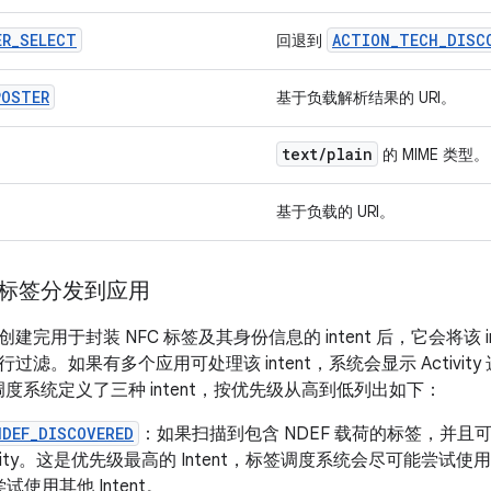
ER
_
SELECT
ACTION
_
TECH
_
DISC
回退到
POSTER
基于负载解析结果的 URI。
text
/
plain
的 MIME 类型。
基于负载的 URI。
C 标签分发到应用
建完用于封装 NFC 标签及其身份信息的 intent 后，它会将该 i
过滤。如果有多个应用可处理该 intent，系统会显示 Activi
标签调度系统定义了三种 intent，按优先级从高到低列出如下：
NDEF_DISCOVERED
：如果扫描到包含 NDEF 载荷的标签，并且可识
ivity。这是优先级最高的 Intent，标签调度系统会尽可能尝试使用此 In
试使用其他 Intent。