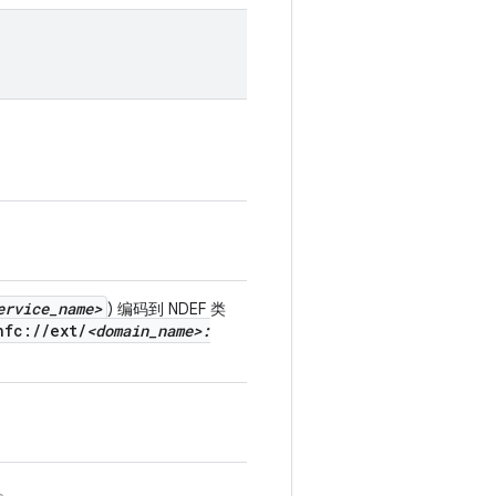
ervice
_
name>
) 编码到 NDEF 类
nfc:
/
/
ext
/
<domain
_
name>:
。