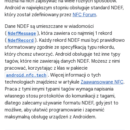
można na nich zapisywać na wiele różnych sposobów.
Android w największym stopniu obsługuje standard NDEF,
który został zdefiniowany przez
NFC Forum
.
Dane NDEF są umieszczane w wiadomości
(
NdefMessage
), która zawiera co najmniej 1 rekord
(
NdefRecord
). Każdy rekord NDEF musi być prawidłowo
sformatowany zgodnie ze specyfikacją typu rekordu,
który chcesz utworzyć. Android obsługuje też inne typy
tagów, które nie zawierają danych NDEF. Możesz z nimi
pracować, korzystając z klas w pakiecie
android.nfc.tech
. Więcej informacji o tych
technologiach znajdziesz w artykule
Zaawansowane NFC
.
Praca z tymi innymi typami tagów wymaga napisania
własnego stosu protokołów do komunikacji z tagami,
dlatego zalecamy używanie formatu NDEF, gdy jest to
możliwe, aby ułatwić programowanie i zapewnić
maksymalną obsługę urządzeń z Androidem.