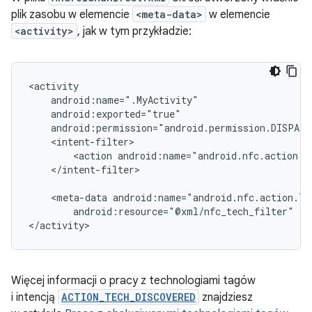
plik zasobu w elemencie
<meta-data>
w elemencie
<activity>
, jak w tym przykładzie:
<action
</intent-filter>

<meta-data
android:resource="@xml/nfc_tech_filter"
/>

</activity>
Więcej informacji o pracy z technologiami tagów
i intencją
ACTION_TECH_DISCOVERED
znajdziesz