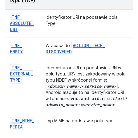
typu (TNF)
TNF
_
Identyfikator URI na podstawie pola
ABSOLUTE
_
Type.
URI
TNF
_
ACTION
_
TECH
_
Wracasz do
EMPTY
DISCOVERED
.
TNF
_
Identyfikator URI na podstawie URN w
EXTERNAL
_
polu typu. URN jest zakodowany w polu
TYPE
typu NDEF w skróconej formie:
<domain
_
name>:<service
_
name>
.
Android mapuje to na identyfikator URI
vnd
.
android
.
nfc:
/
/
ext
/
w formacie:
<domain
_
name>:<service
_
name>
.
TNF
_
MIME
_
Typ MIME na podstawie pola typu.
MEDIA