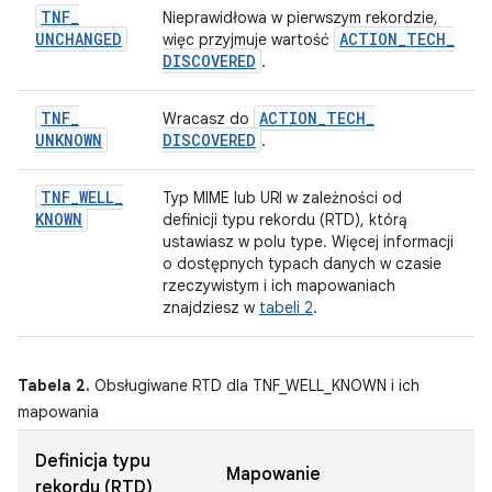
TNF
_
Nieprawidłowa w pierwszym rekordzie,
UNCHANGED
ACTION
_
TECH
_
więc przyjmuje wartość
DISCOVERED
.
TNF
_
ACTION
_
TECH
_
Wracasz do
UNKNOWN
DISCOVERED
.
TNF
_
WELL
_
Typ MIME lub URI w zależności od
KNOWN
definicji typu rekordu (RTD), którą
ustawiasz w polu type. Więcej informacji
o dostępnych typach danych w czasie
rzeczywistym i ich mapowaniach
znajdziesz w
tabeli 2
.
Tabela 2.
Obsługiwane RTD dla TNF_WELL_KNOWN i ich
mapowania
Definicja typu
Mapowanie
rekordu (RTD)