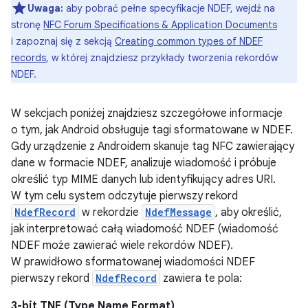
Uwaga:
aby pobrać pełne specyfikacje NDEF, wejdź na
stronę
NFC Forum Specifications & Application Documents
i zapoznaj się z sekcją
Creating common types of NDEF
records
, w której znajdziesz przykłady tworzenia rekordów
NDEF.
W sekcjach poniżej znajdziesz szczegółowe informacje
o tym, jak Android obsługuje tagi sformatowane w NDEF.
Gdy urządzenie z Androidem skanuje tag NFC zawierający
dane w formacie NDEF, analizuje wiadomość i próbuje
określić typ MIME danych lub identyfikujący adres URI.
W tym celu system odczytuje pierwszy rekord
NdefRecord
w rekordzie
NdefMessage
, aby określić,
jak interpretować całą wiadomość NDEF (wiadomość
NDEF może zawierać wiele rekordów NDEF).
W prawidłowo sformatowanej wiadomości NDEF
pierwszy rekord
NdefRecord
zawiera te pola:
3-bit TNF (Type Name Format)