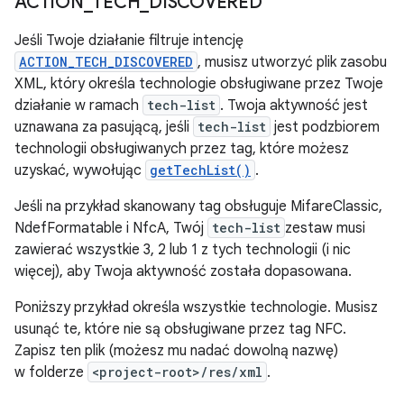
ACTION
_
TECH
_
DISCOVERED
Jeśli Twoje działanie filtruje intencję
ACTION_TECH_DISCOVERED
, musisz utworzyć plik zasobu
XML, który określa technologie obsługiwane przez Twoje
działanie w ramach
tech-list
. Twoja aktywność jest
uznawana za pasującą, jeśli
tech-list
jest podzbiorem
technologii obsługiwanych przez tag, które możesz
uzyskać, wywołując
getTechList()
.
Jeśli na przykład skanowany tag obsługuje MifareClassic,
NdefFormatable i NfcA, Twój
tech-list
zestaw musi
zawierać wszystkie 3, 2 lub 1 z tych technologii (i nic
więcej), aby Twoja aktywność została dopasowana.
Poniższy przykład określa wszystkie technologie. Musisz
usunąć te, które nie są obsługiwane przez tag NFC.
Zapisz ten plik (możesz mu nadać dowolną nazwę)
w folderze
<project-root>/res/xml
.