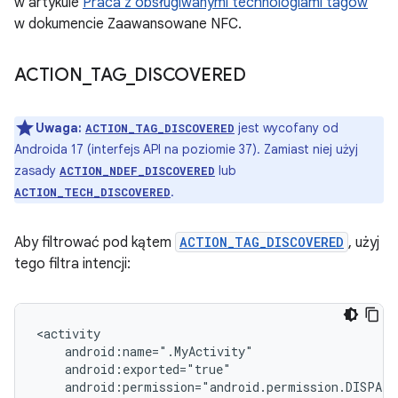
w artykule
Praca z obsługiwanymi technologiami tagów
w dokumencie Zaawansowane NFC.
ACTION
_
TAG
_
DISCOVERED
Uwaga:
jest wycofany od
ACTION_TAG_DISCOVERED
Androida 17 (interfejs API na poziomie 37). Zamiast niej użyj
zasady
lub
ACTION_NDEF_DISCOVERED
.
ACTION_TECH_DISCOVERED
Aby filtrować pod kątem
ACTION_TAG_DISCOVERED
, użyj
tego filtra intencji: