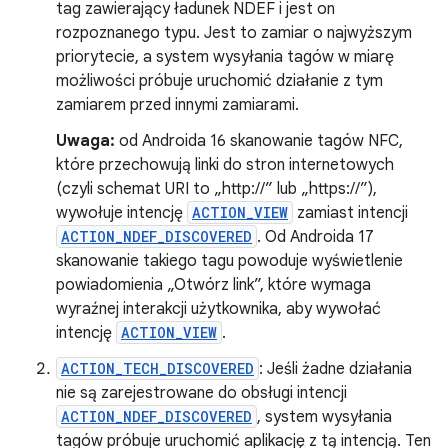
tag zawierający ładunek NDEF i jest on
rozpoznanego typu. Jest to zamiar o najwyższym
priorytecie, a system wysyłania tagów w miarę
możliwości próbuje uruchomić działanie z tym
zamiarem przed innymi zamiarami.
Uwaga:
od Androida 16 skanowanie tagów NFC,
które przechowują linki do stron internetowych
(czyli schemat URI to „http://” lub „https://”),
wywołuje intencję
ACTION_VIEW
zamiast intencji
ACTION_NDEF_DISCOVERED
. Od Androida 17
skanowanie takiego tagu powoduje wyświetlenie
powiadomienia „Otwórz link”, które wymaga
wyraźnej interakcji użytkownika, aby wywołać
intencję
ACTION_VIEW
.
ACTION_TECH_DISCOVERED
: Jeśli żadne działania
nie są zarejestrowane do obsługi intencji
ACTION_NDEF_DISCOVERED
, system wysyłania
tagów próbuje uruchomić aplikację z tą intencją. Ten