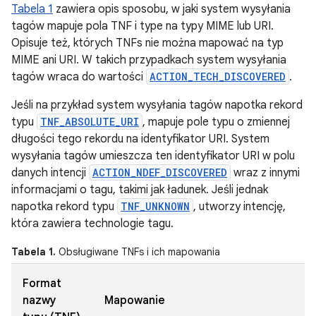
Tabela 1
zawiera opis sposobu, w jaki system wysyłania
tagów mapuje pola TNF i type na typy MIME lub URI.
Opisuje też, których TNFs nie można mapować na typ
MIME ani URI. W takich przypadkach system wysyłania
tagów wraca do wartości
ACTION_TECH_DISCOVERED
.
Jeśli na przykład system wysyłania tagów napotka rekord
typu
TNF_ABSOLUTE_URI
, mapuje pole typu o zmiennej
długości tego rekordu na identyfikator URI. System
wysyłania tagów umieszcza ten identyfikator URI w polu
danych intencji
ACTION_NDEF_DISCOVERED
wraz z innymi
informacjami o tagu, takimi jak ładunek. Jeśli jednak
napotka rekord typu
TNF_UNKNOWN
, utworzy intencję,
która zawiera technologie tagu.
Tabela 1.
Obsługiwane TNFs i ich mapowania
Format
nazwy
Mapowanie