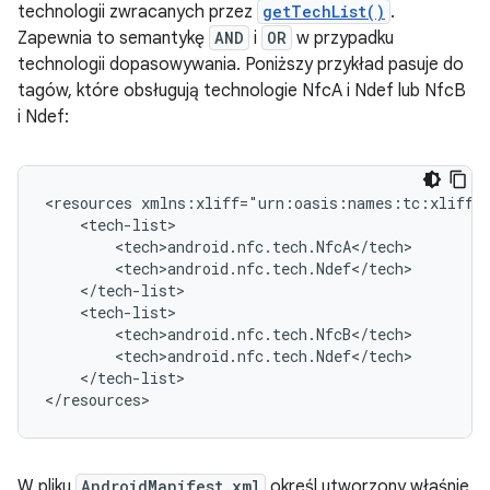
technologii zwracanych przez
getTechList()
.
Zapewnia to semantykę
AND
i
OR
w przypadku
technologii dopasowywania. Poniższy przykład pasuje do
tagów, które obsługują technologie NfcA i Ndef lub NfcB
i Ndef:
<resources
</tech-list>

</resources>
W pliku
AndroidManifest.xml
określ utworzony właśnie