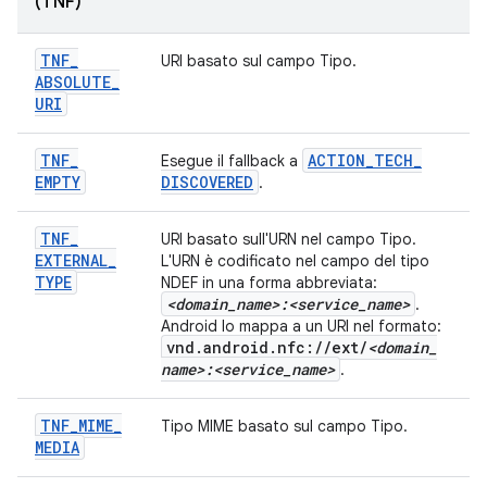
(TNF)
TNF
_
URI basato sul campo Tipo.
ABSOLUTE
_
URI
TNF
_
ACTION
_
TECH
_
Esegue il fallback a
EMPTY
DISCOVERED
.
TNF
_
URI basato sull'URN nel campo Tipo.
EXTERNAL
_
L'URN è codificato nel campo del tipo
TYPE
NDEF in una forma abbreviata:
<domain
_
name>:<service
_
name>
.
Android lo mappa a un URI nel formato:
vnd
.
android
.
nfc:
/
/
ext
/
<domain
_
name>:<service
_
name>
.
TNF
_
MIME
_
Tipo MIME basato sul campo Tipo.
MEDIA