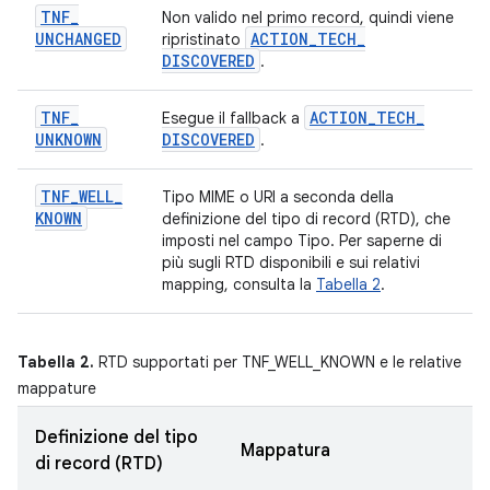
TNF
_
Non valido nel primo record, quindi viene
UNCHANGED
ACTION
_
TECH
_
ripristinato
DISCOVERED
.
TNF
_
ACTION
_
TECH
_
Esegue il fallback a
UNKNOWN
DISCOVERED
.
TNF
_
WELL
_
Tipo MIME o URI a seconda della
KNOWN
definizione del tipo di record (RTD), che
imposti nel campo Tipo. Per saperne di
più sugli RTD disponibili e sui relativi
mapping, consulta la
Tabella 2
.
Tabella 2.
RTD supportati per TNF_WELL_KNOWN e le relative
mappature
Definizione del tipo
Mappatura
di record (RTD)