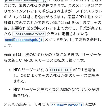
から応答 APDU のバイトを返す
ことで、応答 APDU を送信できます。このメソッドはアプ
リのメインスレッドで呼び出されますが、メインスレッド
のブロックは避ける必要があります。応答 APDU をすぐに
計算して返すことができない場合は null を返します。その
後、必要な作業を別のスレッド上で実行し、作業が完了し
たら
HostApduService
クラスに定義されている
sendResponseApdu()
メソッドを使用して応答を送信し
ます。
Android は、次のいずれかの状態になるまで、リーダーか
らの新しい APDU をサービスに転送し続けます。
NFC リーダーが別の
SELECT AID
APDU を送信
し、OS によってその APDU が別のサービスに解決
される。
NFC リーダーとデバイスとの間の NFC リンクが切
断される。
どちらの場合も、クラスの
onDeactivated()
の実装