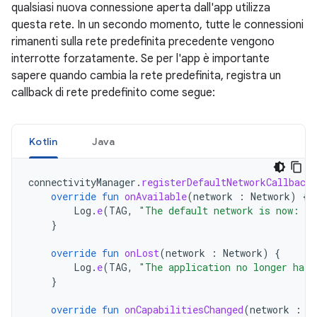
qualsiasi nuova connessione aperta dall'app utilizza
questa rete. In un secondo momento, tutte le connessioni
rimanenti sulla rete predefinita precedente vengono
interrotte forzatamente. Se per l'app è importante
sapere quando cambia la rete predefinita, registra un
callback di rete predefinito come segue:
Kotlin
Java
connectivityManager
.
registerDefaultNetworkCallback
override
fun
onAvailable
(
network
:
Network
)
{
Log
.
e
(
TAG
,
"The default network is now: "
}
override
fun
onLost
(
network
:
Network
)
{
Log
.
e
(
TAG
,
"The application no longer has 
}
override
fun
onCapabilitiesChanged
(
network
:
N