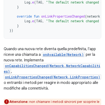
Log
.
e
(
TAG
,
"The default network changed ca
}
override
fun
onLinkPropertiesChanged
(
network
:
Log
.
e
(
TAG
,
"The default network changed li
}
})
Quando una nuova rete diventa quella predefinita, l'app
riceve una chiamata a
onAvailable(Network)
per la
nuova rete. Implementa
onCapabilitiesChanged(Network,NetworkCapabiliti
es)
,
onLinkPropertiesChanged(Network,LinkProperties)
o entrambi i metodi per reagire in modo appropriato alle
modifiche alla connettività.
Attenzione:
non chiamare i metodi sincroni per scoprire le