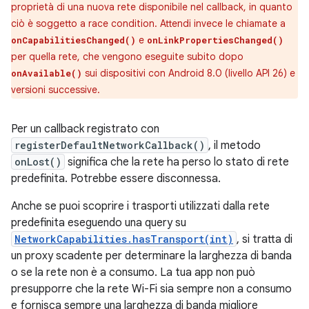
proprietà di una nuova rete disponibile nel callback, in quanto
ciò è soggetto a race condition. Attendi invece le chiamate a
e
onCapabilitiesChanged()
onLinkPropertiesChanged()
per quella rete, che vengono eseguite subito dopo
sui dispositivi con Android 8.0 (livello API 26) e
onAvailable()
versioni successive.
Per un callback registrato con
registerDefaultNetworkCallback()
, il metodo
onLost()
significa che la rete ha perso lo stato di rete
predefinita. Potrebbe essere disconnessa.
Anche se puoi scoprire i trasporti utilizzati dalla rete
predefinita eseguendo una query su
NetworkCapabilities.hasTransport(int)
, si tratta di
un proxy scadente per determinare la larghezza di banda
o se la rete non è a consumo. La tua app non può
presupporre che la rete Wi-Fi sia sempre non a consumo
e fornisca sempre una larghezza di banda migliore