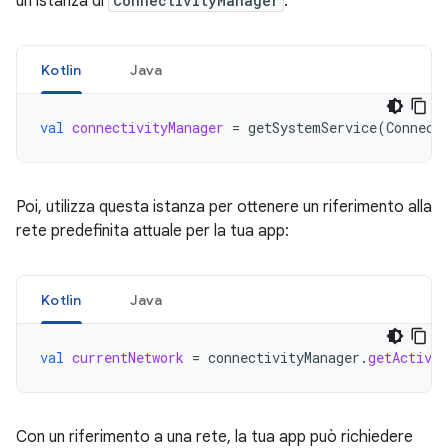
un'istanza di
ConnectivityManager
:
Kotlin
Java
val
connectivityManager
=
getSystemService
(
Connect
Poi, utilizza questa istanza per ottenere un riferimento alla
rete predefinita attuale per la tua app:
Kotlin
Java
val
currentNetwork
=
connectivityManager
.
getActiveN
Con un riferimento a una rete, la tua app può richiedere