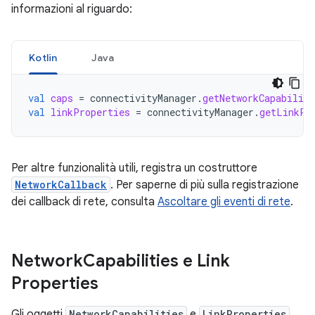
informazioni al riguardo:
Kotlin
Java
val
caps
=
connectivityManager
.
getNetworkCapabiliti
val
linkProperties
=
connectivityManager
.
getLinkPr
Per altre funzionalità utili, registra un costruttore
NetworkCallback
. Per saperne di più sulla registrazione
dei callback di rete, consulta
Ascoltare gli eventi di rete
.
Network
Capabilities e Link
Properties
Gli oggetti
NetworkCapabilities
e
LinkProperties