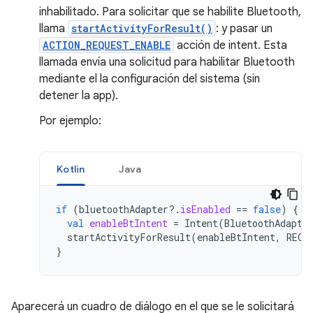
inhabilitado. Para solicitar que se habilite Bluetooth,
llama
startActivityForResult()
: y pasar un
ACTION_REQUEST_ENABLE
acción de intent. Esta
llamada envía una solicitud para habilitar Bluetooth
mediante el la configuración del sistema (sin
detener la app).
Por ejemplo:
Kotlin
Java
if
(
bluetoothAdapter
?.
isEnabled
==
false
)
{
val
enableBtIntent
=
Intent
(
BluetoothAdapte
startActivityForResult
(
enableBtIntent
,
REQU
}
Aparecerá un cuadro de diálogo en el que se le solicitará