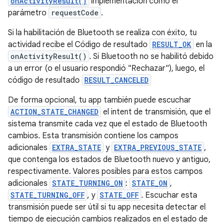
onActivityResult()
implementación como el
parámetro
requestCode
.
Si la habilitación de Bluetooth se realiza con éxito, tu
actividad recibe el Código de resultado
RESULT_OK
en la
onActivityResult()
. Si Bluetooth no se habilitó debido
a un error (o el usuario respondió "Rechazar"), luego, el
código de resultado
RESULT_CANCELED
De forma opcional, tu app también puede escuchar
ACTION_STATE_CHANGED
el intent de transmisión, que el
sistema transmite cada vez que el estado de Bluetooth
cambios. Esta transmisión contiene los campos
adicionales
EXTRA_STATE
y
EXTRA_PREVIOUS_STATE
,
que contenga los estados de Bluetooth nuevo y antiguo,
respectivamente. Valores posibles para estos campos
adicionales
STATE_TURNING_ON
:
STATE_ON
,
STATE_TURNING_OFF
, y
STATE_OFF
. Escuchar esta
transmisión puede ser útil si tu app necesita detectar el
tiempo de ejecución cambios realizados en el estado de