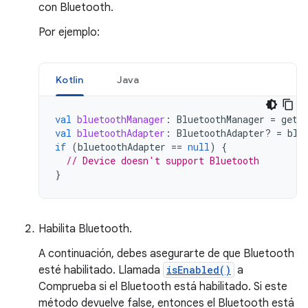
con Bluetooth.
Por ejemplo:
Kotlin
Java
val
bluetoothManager
:
BluetoothManager
=
getS
val
bluetoothAdapter
:
BluetoothAdapter? 
=
blu
if
(
bluetoothAdapter
==
null
)
{
// Device doesn't support Bluetooth
}
Habilita Bluetooth.
A continuación, debes asegurarte de que Bluetooth
esté habilitado. Llamada
isEnabled()
a
Comprueba si el Bluetooth está habilitado. Si este
método devuelve false, entonces el Bluetooth está