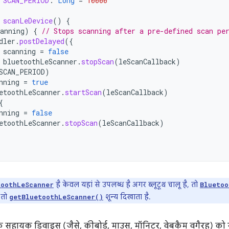
SCAN_PERIOD
:
Long
=
10000
scanLeDevice
()
{
anning
)
{
// Stops scanning after a pre-defined scan pe
dler
.
postDelayed
({
scanning
=
false
bluetoothLeScanner
.
stopScan
(
leScanCallback
)
SCAN_PERIOD
)
nning
=
true
etoothLeScanner
.
startScan
(
leScanCallback
)
{
nning
=
false
etoothLeScanner
.
stopScan
(
leScanCallback
)
है केवल यहां से उपलब्ध है अगर ब्लूटूथ चालू है, तो
toothLeScanner
Bluetoo
, तो
शून्य दिखाता है.
getBluetoothLeScanner()
े सहायक डिवाइस (जैसे, कीबोर्ड, माउस, मॉनिटर, वेबकैम वगैरह) को 