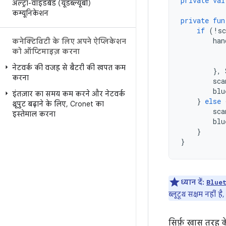
private
val
अल्ट्रा-वाइडबैंड (यूडब्ल्यूबी)
कम्यूनिकेशन
private
fun
if
(
!
sc
han
कनेक्टिविटी के लिए अपने ऐप्लिकेशन
को ऑप्टिमाइज़ करना
नेटवर्क की वजह से बैटरी की खपत कम
},
करना
sca
blu
इंतज़ार का समय कम करने और नेटवर्क
}
else
थ्रूपुट बढ़ाने के लिए
,
Cronet का
sca
इस्तेमाल करना
blu
}
}
ध्यान दें:
Blue
ब्लूटूथ सक्षम नहीं है
सिर्फ़ खास तरह क