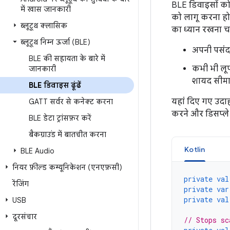
BLE डिवाइसों को 
में खास जानकारी
को लागू करना होगा
ब्लूटूथ क्लासिक
का ध्यान रखना चा
ब्‍लूटूथ निम्‍न ऊर्जा (BLE)
अपनी पसंद 
BLE की सहायता के बारे में
कभी भी लूप
जानकारी
शायद सीमा 
BLE डिवाइस ढूंढें
यहां दिए गए उदाह
GATT सर्वर से कनेक्ट करना
करने और डिसप्ले क
BLE डेटा ट्रांसफ़र करें
बैकग्राउंड में बातचीत करना
Kotlin
BLE Audio
नियर फ़ील्ड कम्यूनिकेशन (एनएफ़सी)
private
val
रेंजिंग
private
var
private
val
USB
दूरसंचार
// Stops sc