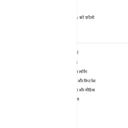
X
X पर @AndroidDev को फ़ॉलो
करें
ANDROID के बारे में ज़्यादा
खोजें
जानें
गेमिंग
Android
मशीन लर्निंग
Android for Enterprise
सेहत और फ़िटनेस
सुरक्षा
कैमरा और मीडिया
सोर्स
निजता
समाचार
5G
ब्लॉग
पॉडकास्ट