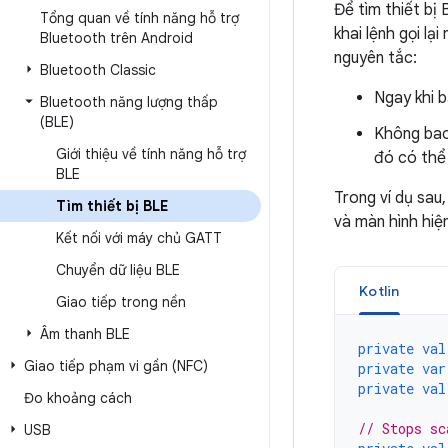
Để tìm thiết bị
Tổng quan về tính năng hỗ trợ
khai lệnh gọi lạ
Bluetooth trên Android
nguyên tắc:
Bluetooth Classic
Ngay khi b
Bluetooth năng lượng thấp
(BLE)
Không bao 
Giới thiệu về tính năng hỗ trợ
đó có thể 
BLE
Trong ví dụ sau
Tìm thiết bị BLE
và màn hình hiệ
Kết nối với máy chủ GATT
Chuyển dữ liệu BLE
Kotlin
Giao tiếp trong nền
Âm thanh BLE
private
val
Giao tiếp phạm vi gần (NFC)
private
var
private
val
Đo khoảng cách
// Stops sc
USB