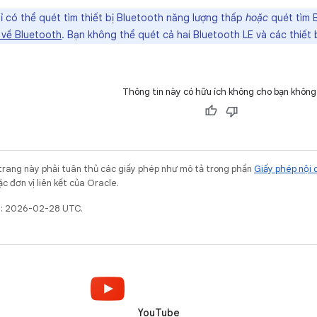
 có thể quét tìm thiết bị Bluetooth năng lượng thấp
hoặc
quét tìm 
về Bluetooth
. Bạn không thể quét cả hai Bluetooth LE và các thiết b
Thông tin này có hữu ích không cho bạn không
trang này phải tuân thủ các giấy phép như mô tả trong phần
Giấy phép nội 
c đơn vị liên kết của Oracle.
ất: 2026-02-28 UTC.
YouTube