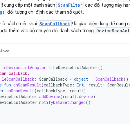
)
! cung cấp một danh sách
ScanFilter
các đối tượng này hạn
gs
đối tượng chỉ định các tham số quét.
là cách triển khai
ScanCallback
! là giao diện dùng để cung 
được thêm vào bộ chuyển đổi danh sách trong
DeviceScanAct
Java
leDeviceListAdapter
=
LeDeviceListAdapter
()
can callback.
leScanCallback
:
ScanCallback
=
object
:
ScanCallback
()
e
fun
onScanResult
(
callbackType
:
Int
,
result
:
ScanResul
er
.
onScanResult
(
callbackType
,
result
)
eviceListAdapter
.
addDevice
(
result
.
device
)
eviceListAdapter
.
notifyDataSetChanged
()