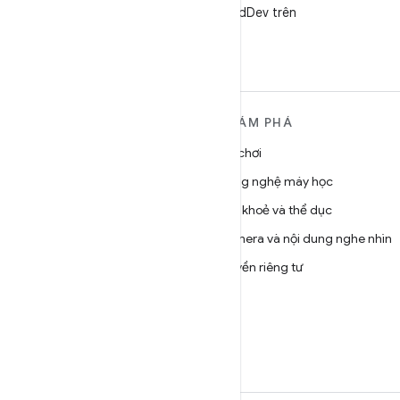
Theo dõi @AndroidDev trên
X
TÌM HIỂU THÊM VỀ
KHÁM PHÁ
ANDROID
Trò chơi
Android
Công nghệ máy học
Android dành cho doanh
Sức khoẻ và thể dục
nghiệp
Camera và nội dung nghe nhìn
Bảo mật
Quyền riêng tư
Source
5G
Tin tức
Blog
Podcast