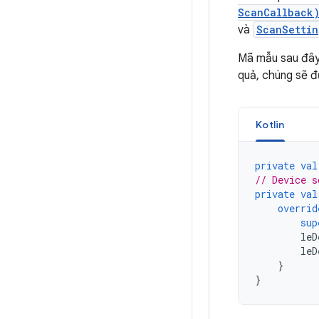
ScanCallback
và
ScanSettin
Mã mẫu sau đây 
quả, chúng sẽ 
Kotlin
private
val
// Device s
private
val
overrid
sup
leD
leD
}
}