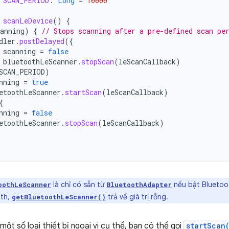
SCAN_PERIOD
:
Long
=
10000
scanLeDevice
()
{
anning
)
{
// Stops scanning after a pre-defined scan pe
dler
.
postDelayed
({
scanning
=
false
bluetoothLeScanner
.
stopScan
(
leScanCallback
)
SCAN_PERIOD
)
nning
=
true
etoothLeScanner
.
startScan
(
leScanCallback
)
{
nning
=
false
etoothLeScanner
.
stopScan
(
leScanCallback
)
là chỉ có sẵn từ
nếu bật Bluetoot
oothLeScanner
BluetoothAdapter
oth,
trả về giá trị rỗng.
getBluetoothLeScanner()
một số loại thiết bị ngoại vi cụ thể, bạn có thể gọi
startScan