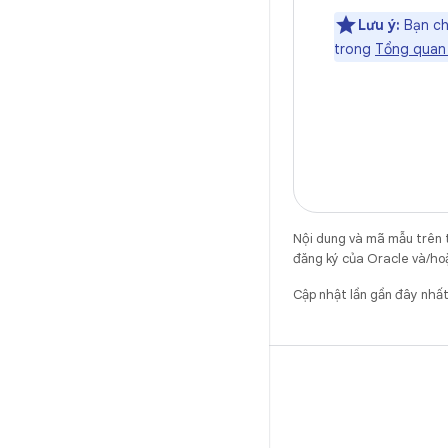
Lưu ý:
Bạn chỉ
trong
Tổng quan 
Nội dung và mã mẫu trên 
đăng ký của Oracle và/hoặ
Cập nhật lần gần đây nh
X