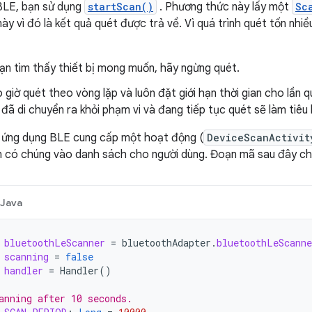
 BLE, bạn sử dụng
startScan()
. Phương thức này lấy một
Sc
i này vì đó là kết quả quét được trả về. Vì quá trình quét tốn nhi
ạn tìm thấy thiết bị mong muốn, hãy ngừng quét.
giờ quét theo vòng lặp và luôn đặt giới hạn thời gian cho lần q
đã di chuyển ra khỏi phạm vi và đang tiếp tục quét sẽ làm tiêu 
, ứng dụng BLE cung cấp một hoạt động (
DeviceScanActivit
n có chúng vào danh sách cho người dùng. Đoạn mã sau đây ch
Java
bluetoothLeScanner
=
bluetoothAdapter
.
bluetoothLeScanne
scanning
=
false
handler
=
Handler
()
anning after 10 seconds.