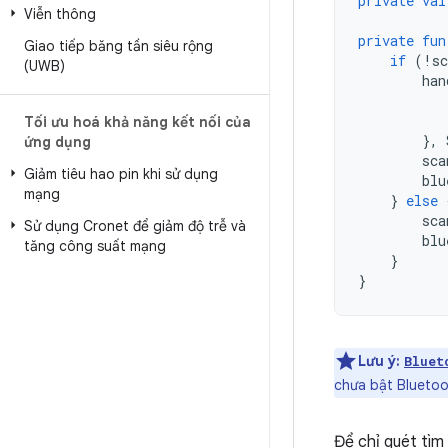
private
val
Viễn thông
private
fun
Giao tiếp băng tần siêu rộng
if
(
!
sc
(UWB)
han
Tối ưu hoá khả năng kết nối của
},
ứng dụng
sca
Giảm tiêu hao pin khi sử dụng
blu
mạng
}
else
sca
Sử dụng Cronet để giảm độ trễ và
blu
tăng công suất mạng
}
}
Lưu ý:
Bluet
chưa bật Blueto
Để chỉ quét tìm 