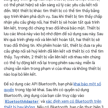
có thể phát hiện) sẽ sẵn sàng xử lý các yêu cầu kết nối
đến. Một thiết bị khác tìm thiết bị có thể tìm thấy bằng
quy trình khám phá dịch vụ. Sau khi thiết bị tìm thấy chấp
nhận yêu cầu ghép nối, hai thiết bị sẽ hoàn tất quá trình
liên kết, trong đó chúng trao đổi khoá bảo mật. Thiết bị
lưu các khoá này vào bộ nhớ đệm để sử dụng sau này. Sau
khi quá trình ghép nối và liên kết hoàn tất, hai thiết bị sẽ
trao đổi thông tin. Khi phiên hoàn tất, thiết bị đưa ra yêu
cầu ghép nối sẽ huỷ kênh đã liên kết với thiết bị có thể tìm
thấy. Tuy nhiên, 2 thiết bị vẫn liên kết với nhau nên chúng
có thể tự động kết nối lại trong phiên sau này, miễn là
chúng vẫn nằm trong phạm vi của nhau và không thiết bị
nào loại bỏ liên kết.
Để sử dụng các API Bluetooth, bạn phải
khai báo một số
quyền
trong tệp kê khai. Sau khi có quyền sử dụng
Bluetooth, ứng dụng của bạn cần truy cập vào
BluetoothAdapter
và
xác định xem có Bluetooth trên
thiết bị hay không
. Nếu có Bluetooth, bạn cần thực hiện 3