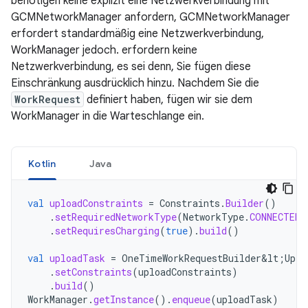
benötigen keine explizit eine Netzwerkverbindung mit
GCMNetworkManager anfordern, GCMNetworkManager
erfordert standardmäßig eine Netzwerkverbindung,
WorkManager jedoch. erfordern keine
Netzwerkverbindung, es sei denn, Sie fügen diese
Einschränkung ausdrücklich hinzu. Nachdem Sie die
WorkRequest
definiert haben, fügen wir sie dem
WorkManager in die Warteschlange ein.
Kotlin
Java
val
uploadConstraints
=
Constraints
.
Builder
()
.
setRequiredNetworkType
(
NetworkType
.
CONNECTED
)
.
setRequiresCharging
(
true
).
build
()
val
uploadTask
=
OneTimeWorkRequestBuilder&lt
;
Uplo
.
setConstraints
(
uploadConstraints
)
.
build
()
WorkManager
.
getInstance
().
enqueue
(
uploadTask
)