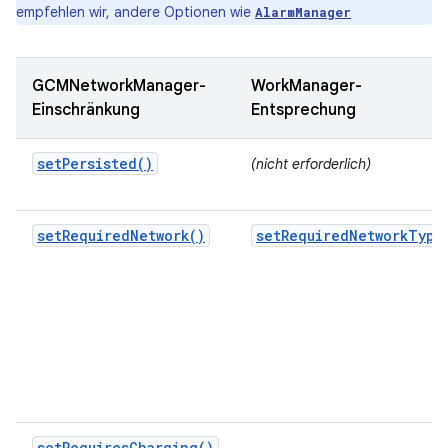
empfehlen wir, andere Optionen wie
AlarmManager
GCMNetworkManager-
WorkManager-
Einschränkung
Entsprechung
setPersisted()
(nicht erforderlich)
setRequiredNetwork()
setRequiredNetworkType
setRequiresCharging()