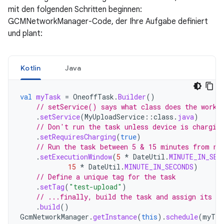
mit den folgenden Schritten beginnen:
GCMNetworkManager-Code, der Ihre Aufgabe definiert
und plant:
Kotlin
Java
val
myTask
=
OneoffTask
.
Builder
()
// setService() says what class does the work
.
setService
(
MyUploadService
::
class
.
java
)
// Don't run the task unless device is chargin
.
setRequiresCharging
(
true
)
// Run the task between 5 & 15 minutes from no
.
setExecutionWindow
(
5
*
DateUtil
.
MINUTE_IN_SEC
15
*
DateUtil
.
MINUTE_IN_SECONDS
)
// Define a unique tag for the task
.
setTag
(
"test-upload"
)
// ...finally, build the task and assign its v
.
build
()
GcmNetworkManager
.
getInstance
(
this
).
schedule
(
myTas