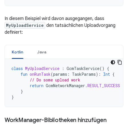
In diesem Beispiel wird davon ausgegangen, dass
MyUploadService
den tatsächlichen Uploadvorgang
definiert:
Kotlin
Java
class
MyUploadService
:
GcmTaskService
()
{
fun
onRunTask
(
params
:
TaskParams
):
Int
{
// Do some upload work
return
GcmNetworkManager
.
RESULT_SUCCESS
}
}
Work
Manager-Bibliotheken hinzufügen