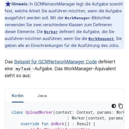
Hinweis:
In GCMNetworkManager legt die Aufgabe sowohl
fest, welche Arbeit Sie ausführen möchten, wann die Aufgabe
ausgeführt werden soll. Mit der
-Bibliothek
WorkManager
verwenden Sie zwei verschiedene Klassen zum Definieren
dieser Elemente. Die
definiert die Aufgabe, die Sie
Worker
ausführen möchten ausführen; wenn Sie die
, Sie
WorkRequest
geben alle an Einschränkungen für die Ausführung des Jobs.
Das
Beispiel für GCMNetworkManager Code
definiert
eine
myTask
-Aufgabe. Das WorkManager-Äquivalent
sieht so aus:
Kotlin
Java
class
UploadWorker
(
context
:
Context
,
params
:
Worke
:
Worker
(
context
,
params
)
override
fun
doWork
()
:
Result
{