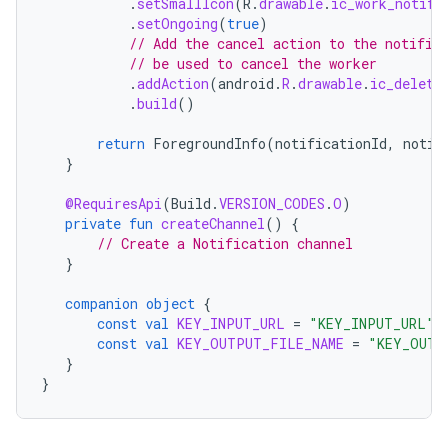
.
setSmallIcon
(
R
.
drawable
.
ic_work_notifi
.
setOngoing
(
true
)
// Add the cancel action to the notific
// be used to cancel the worker
.
addAction
(
android
.
R
.
drawable
.
ic_delete
.
build
()
return
ForegroundInfo
(
notificationId
,
notif
}
@RequiresApi
(
Build
.
VERSION_CODES
.
O
)
private
fun
createChannel
()
{
// Create a Notification channel
}
companion
object
{
const
val
KEY_INPUT_URL
=
"KEY_INPUT_URL"
const
val
KEY_OUTPUT_FILE_NAME
=
"KEY_OUTP
}
}