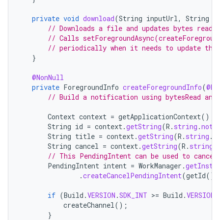
private
void
download
(
String
inputUrl
,
String
o
// Downloads a file and updates bytes read
// Calls setForegroundAsync(createForegroun
// periodically when it needs to update the
}
@NonNull
private
ForegroundInfo
createForegroundInfo
(
@No
// Build a notification using bytesRead and
Context
context
=
getApplicationContext
();
String
id
=
context
.
getString
(
R
.
string
.
noti
String
title
=
context
.
getString
(
R
.
string
.
n
String
cancel
=
context
.
getString
(
R
.
string
.
// This PendingIntent can be used to cancel
PendingIntent
intent
=
WorkManager
.
getInsta
.
createCancelPendingIntent
(
getId
())
if
(
Build
.
VERSION
.
SDK_INT
>
=
Build
.
VERSION_
createChannel
();
}