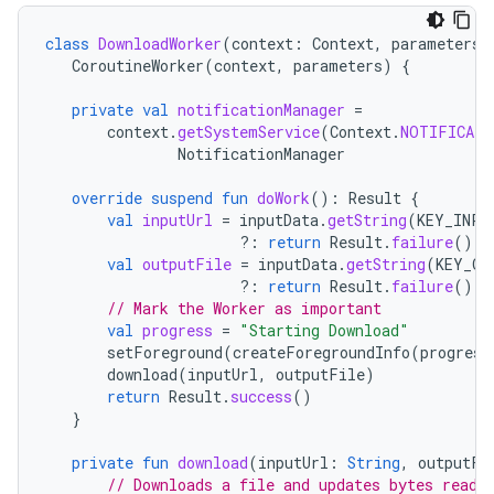
class
DownloadWorker
(
context
:
Context
,
parameters
:
CoroutineWorker
(
context
,
parameters
)
{
private
val
notificationManager
=
context
.
getSystemService
(
Context
.
NOTIFICATI
NotificationManager
override
suspend
fun
doWork
():
Result
{
val
inputUrl
=
inputData
.
getString
(
KEY_INPU
?:
return
Result
.
failure
()
val
outputFile
=
inputData
.
getString
(
KEY_OU
?:
return
Result
.
failure
()
// Mark the Worker as important
val
progress
=
"Starting Download"
setForeground
(
createForegroundInfo
(
progress
download
(
inputUrl
,
outputFile
)
return
Result
.
success
()
}
private
fun
download
(
inputUrl
:
String
,
outputFi
// Downloads a file and updates bytes read