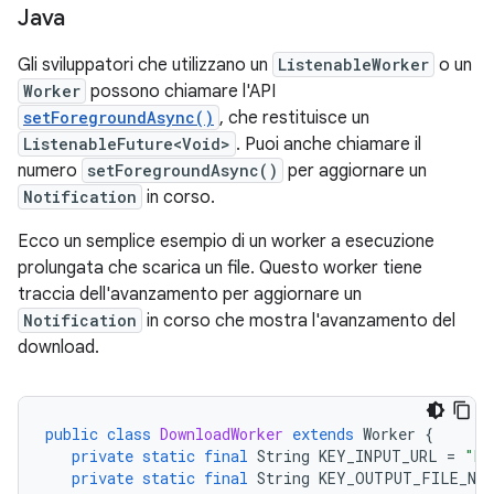
Java
Gli sviluppatori che utilizzano un
ListenableWorker
o un
Worker
possono chiamare l'API
setForegroundAsync()
, che restituisce un
ListenableFuture<Void>
. Puoi anche chiamare il
numero
setForegroundAsync()
per aggiornare un
Notification
in corso.
Ecco un semplice esempio di un worker a esecuzione
prolungata che scarica un file. Questo worker tiene
traccia dell'avanzamento per aggiornare un
Notification
in corso che mostra l'avanzamento del
download.
public
class
DownloadWorker
extends
Worker
{
private
static
final
String
KEY_INPUT_URL
=
"KE
private
static
final
String
KEY_OUTPUT_FILE_NAM