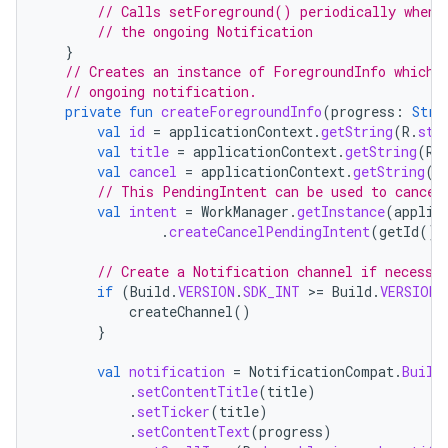
// Calls setForeground() periodically when 
// the ongoing Notification
}
// Creates an instance of ForegroundInfo which 
// ongoing notification.
private
fun
createForegroundInfo
(
progress
:
Stri
val
id
=
applicationContext
.
getString
(
R
.
str
val
title
=
applicationContext
.
getString
(
R
.
val
cancel
=
applicationContext
.
getString
(
R
// This PendingIntent can be used to cancel
val
intent
=
WorkManager
.
getInstance
(
applic
.
createCancelPendingIntent
(
getId
())
// Create a Notification channel if necessa
if
(
Build
.
VERSION
.
SDK_INT
>
=
Build
.
VERSION_
createChannel
()
}
val
notification
=
NotificationCompat
.
Build
.
setContentTitle
(
title
)
.
setTicker
(
title
)
.
setContentText
(
progress
)