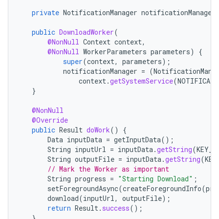
private
NotificationManager
notificationManager
public
DownloadWorker
(
@NonNull
Context
context
,
@NonNull
WorkerParameters
parameters
)
{
super
(
context
,
parameters
);
notificationManager
=
(
NotificationMana
context
.
getSystemService
(
NOTIFICATI
}
@NonNull
@Override
public
Result
doWork
()
{
Data
inputData
=
getInputData
();
String
inputUrl
=
inputData
.
getString
(
KEY_I
String
outputFile
=
inputData
.
getString
(
KEY
// Mark the Worker as important
String
progress
=
"Starting Download"
;
setForegroundAsync
(
createForegroundInfo
(
pro
download
(
inputUrl
,
outputFile
);
return
Result
.
success
();
}