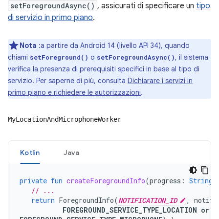
setForegroundAsync()
, assicurati di specificare un
tipo
di servizio in primo piano
.
Nota
:a partire da Android 14 (livello API 34), quando
chiami
o
, il sistema
setForeground()
setForegroundAsync()
verifica la presenza di prerequisiti specifici in base al tipo di
servizio. Per saperne di più, consulta
Dichiarare i servizi in
primo piano e richiedere le autorizzazioni
.
MyLocationAndMicrophoneWorker
Kotlin
Java
private
fun
createForegroundInfo
(
progress
:
String
)
// ...
return
ForegroundInfo
(
NOTIFICATION_ID
,
notifi
FOREGROUND_SERVICE_TYPE_LOCATION
or