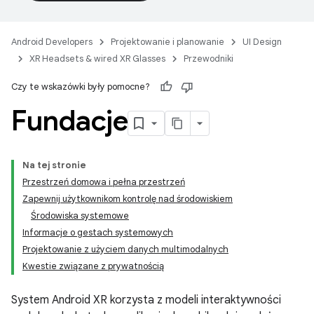
Android Developers
Projektowanie i planowanie
UI Design
XR Headsets & wired XR Glasses
Przewodniki
Czy te wskazówki były pomocne?
Fundacje
Na tej stronie
Przestrzeń domowa i pełna przestrzeń
Zapewnij użytkownikom kontrolę nad środowiskiem
Środowiska systemowe
Informacje o gestach systemowych
Projektowanie z użyciem danych multimodalnych
Kwestie związane z prywatnością
System Android XR korzysta z modeli interaktywności