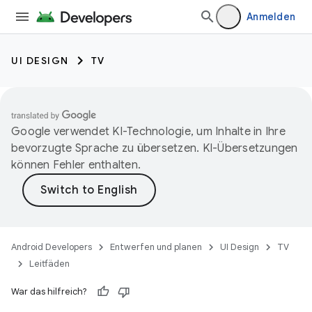
Anmelden
UI DESIGN
TV
Google verwendet KI-Technologie, um Inhalte in Ihre
bevorzugte Sprache zu übersetzen. KI-Übersetzungen
können Fehler enthalten.
Android Developers
Entwerfen und planen
UI Design
TV
Leitfäden
War das hilfreich?