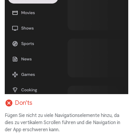
cancel
Don'ts
Fügen Sie nicht zu viele Navigationselemente hinzu, da
dies zu vertikalem Scrollen führen und die Navigation in
der App erschweren kann.