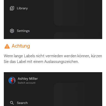
warning
Achtung
Wenn lange Labels nicht vermieden werden können, kürzen
Sie das Label mit einem Auslassungszeichen.