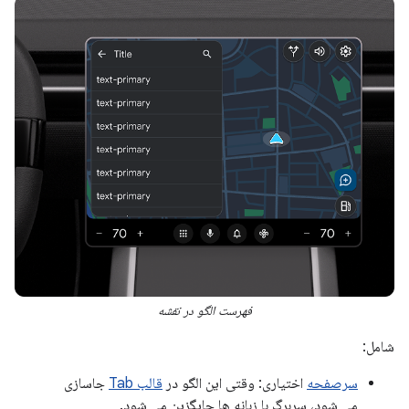
فهرست الگو در نقشه
شامل:
سرصفحه
اختیاری: وقتی این الگو در
قالب Tab
جاسازی
می شود، سربرگ با زبانه ها جایگزین می شود.