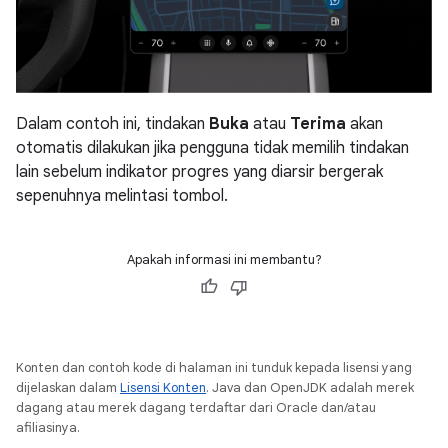
Dalam contoh ini, tindakan
Buka
atau
Terima
akan
otomatis dilakukan jika pengguna tidak memilih tindakan
lain sebelum indikator progres yang diarsir bergerak
sepenuhnya melintasi tombol.
Apakah informasi ini membantu?
Konten dan contoh kode di halaman ini tunduk kepada lisensi yang
dijelaskan dalam
Lisensi Konten
. Java dan OpenJDK adalah merek
dagang atau merek dagang terdaftar dari Oracle dan/atau
afiliasinya.