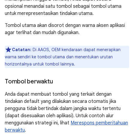
opsional menandai satu tombol sebagai tombol utama
untuk merepresentasikan tindakan utama.
Tombol utama akan disorot dengan warna aksen aplikasi
agar terlihat dan mudah digunakan.
Catatan:
Di AAOS, OEM kendaraan dapat menerapkan
warna sendiri ke tombol utama dan menentukan urutan
horizontalnya untuk tombol lainnya.
Tombol berwaktu
Anda dapat membuat tombol yang terkait dengan
tindakan default yang dilakukan secara otomatis jika
pengguna tidak bertindak dalam jangka waktu tertentu
(dapat disesuaikan oleh aplikasi). Untuk contoh alur
menggunakan strategi ini, lihat
Merespons pemberitahuan
berwaktu
.