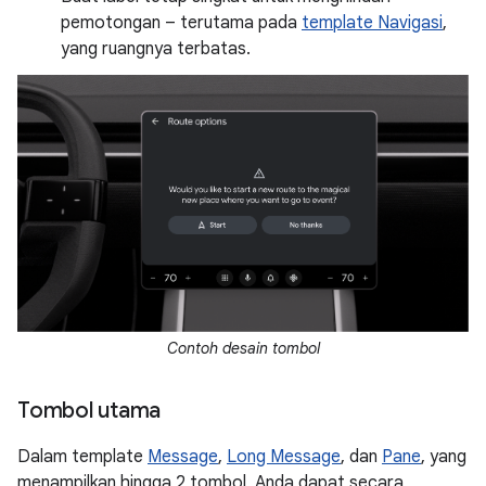
pemotongan – terutama pada
template Navigasi
,
yang ruangnya terbatas.
Contoh desain tombol
Tombol utama
Dalam template
Message
,
Long Message
, dan
Pane
, yang
menampilkan hingga 2 tombol, Anda dapat secara