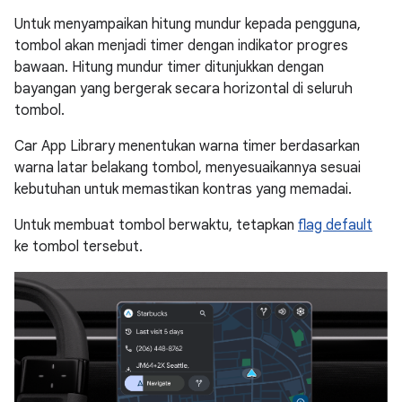
Untuk menyampaikan hitung mundur kepada pengguna,
tombol akan menjadi timer dengan indikator progres
bawaan. Hitung mundur timer ditunjukkan dengan
bayangan yang bergerak secara horizontal di seluruh
tombol.
Car App Library menentukan warna timer berdasarkan
warna latar belakang tombol, menyesuaikannya sesuai
kebutuhan untuk memastikan kontras yang memadai.
Untuk membuat tombol berwaktu, tetapkan
flag default
ke tombol tersebut.