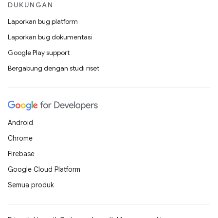
DUKUNGAN
Laporkan bug platform
Laporkan bug dokumentasi
Google Play support
Bergabung dengan studi riset
Android
Chrome
Firebase
Google Cloud Platform
Semua produk