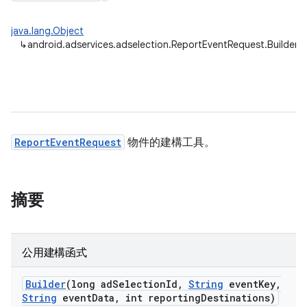
java.lang.Object
↳
android.adservices.adselection.ReportEventRequest.Builder
ReportEventRequest
物件的建構工具。
摘要
公用建構函式
Builder
(long ad
Selection
Id
,
String
event
Key
,
String
event
Data
,
int reporting
Destinations)