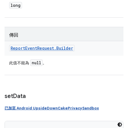
long
傳回
Report
Event
Request
.
Builder
null
此值不能為
。
set
Data
已加至 Android UpsideDownCakePrivacySandbox