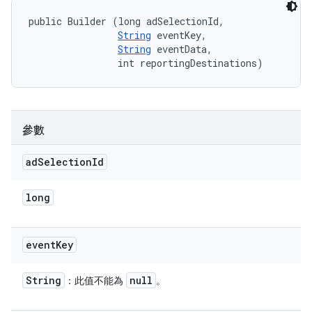
public Builder (long adSelectionId, 

String
 eventKey, 

String
 eventData, 

                int reportingDestinations)
參數
ad
Selection
Id
long
event
Key
String
null
：此值不能為
。