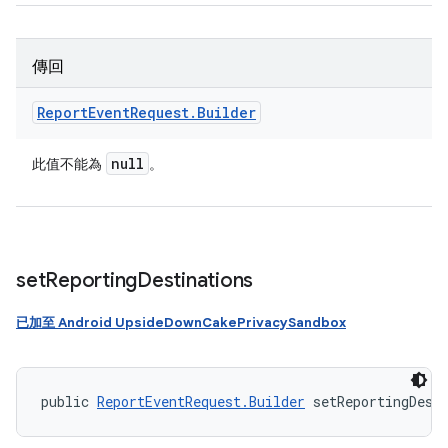
傳回
Report
Event
Request
.
Builder
null
此值不能為
。
set
Reporting
Destinations
已加至 Android UpsideDownCakePrivacySandbox
public 
ReportEventRequest.Builder
 setReportingDest