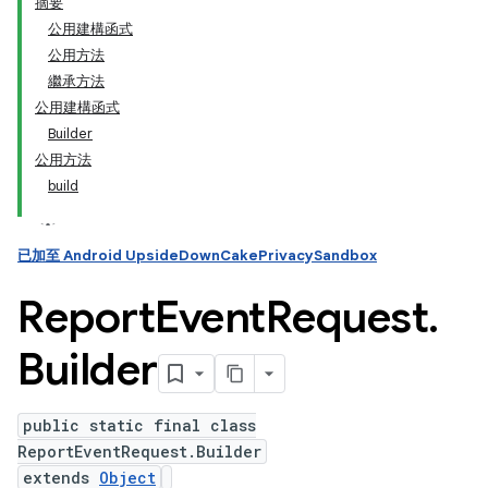
摘要
公用建構函式
公用方法
繼承方法
公用建構函式
Builder
公用方法
build
已加至 Android UpsideDownCakePrivacySandbox
Report
Event
Request
.
Builder
public static final class
ReportEventRequest.Builder
extends
Object