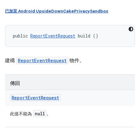
已加至 Android UpsideDownCakePrivacySandbox
public 
ReportEventRequest
 build ()
建構
ReportEventRequest
物件。
傳回
Report
Event
Request
null
此值不能為
。