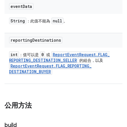
event
Data
String
null
：此值不能為
。
reporting
Destinations
int
0
Report
Event
Request
.
FLAG
_
：值可以是
或
REPORTING
_
DESTINATION
_
SELLER
的組合，以及
Report
Event
Request
.
FLAG
_
REPORTING
_
DESTINATION
_
BUYER
公用方法
build