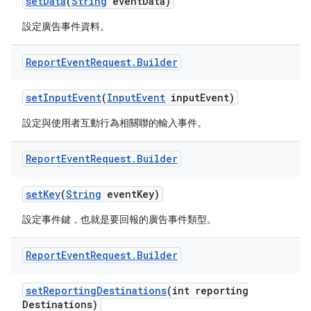
set
Data
(
String
event
Data)
設定廣告事件資料。
Report
Event
Request
.
Builder
set
Input
Event
(
Input
Event
input
Event)
設定與使用者互動行為相關聯的輸入事件。
Report
Event
Request
.
Builder
set
Key
(
String
event
Key)
設定事件鍵，也就是要回報的廣告事件類型。
Report
Event
Request
.
Builder
set
Reporting
Destinations
(int reporting
Destinations)