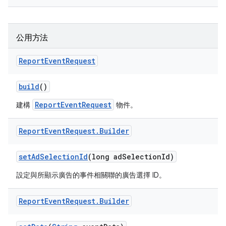
公用方法
Report
Event
Request
build
()
ReportEventRequest
建構
物件。
Report
Event
Request
.
Builder
set
Ad
Selection
Id
(long ad
Selection
Id)
設定與所顯示廣告的事件相關聯的廣告選擇 ID。
Report
Event
Request
.
Builder