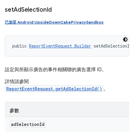
set
Ad
Selection
Id
已加至 Android UpsideDownCakePrivacySandbox
public 
ReportEventRequest.Builder
 setAdSelectionId
設定與所顯示廣告的事件相關聯的廣告選擇 ID。
詳情請參閱
ReportEventRequest.getAdSelectionId()
。
參數
ad
Selection
Id