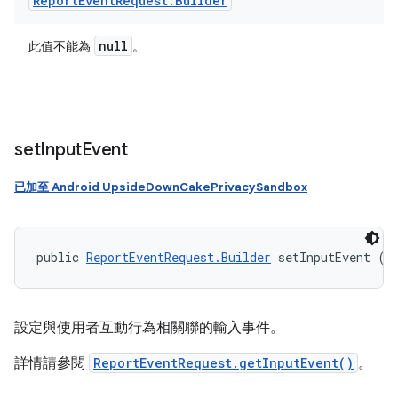
Report
Event
Request
.
Builder
null
此值不能為
。
set
Input
Event
已加至 Android UpsideDownCakePrivacySandbox
public 
ReportEventRequest.Builder
 setInputEvent (
I
設定與使用者互動行為相關聯的輸入事件。
詳情請參閱
ReportEventRequest.getInputEvent()
。