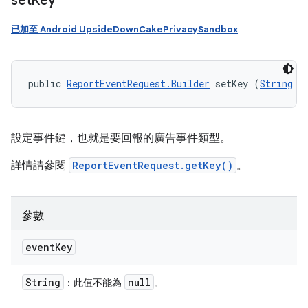
set
Key
已加至 Android UpsideDownCakePrivacySandbox
public 
ReportEventRequest.Builder
 setKey (
String
 e
設定事件鍵，也就是要回報的廣告事件類型。
詳情請參閱
ReportEventRequest.getKey()
。
參數
event
Key
String
null
：此值不能為
。