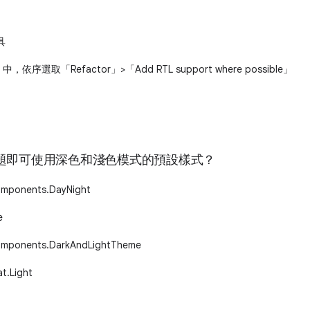
具
io 中，依序選取「Refactor」>「Add RTL support where possible」
題即可使用深色和淺色模式的預設樣式？
omponents.DayNight
e
omponents.DarkAndLightTheme
.Light