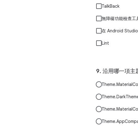
TalkBack
無障礙功能檢查工
在 Android Stud
Lint
沿用哪一項主
Theme.MaterialC
Theme.DarkThem
Theme.MaterialC
Theme.AppCompat