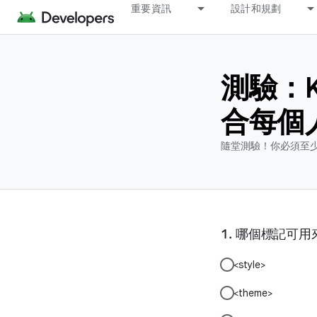
重要資訊
設計和規劃
測驗：K
合每個
隨堂測驗！你必須至少
哪個標記可用
<style>
<theme>