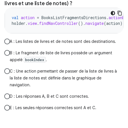
livres et une liste de notes) ?
val
action
=
BooksListFragmentsDirections
.
actionBo
holder
.
view
.
findNavController
().
navigate
(
action
)
A : Les listes de livres et de notes sont des destinations.
B : Le fragment de liste de livres possède un argument
appelé
.
bookIndex
C : Une action permettant de passer de la liste de livres à
la liste de notes est définie dans le graphique de
navigation.
D : Les réponses A, B et C sont correctes.
E : Les seules réponses correctes sont A et C.