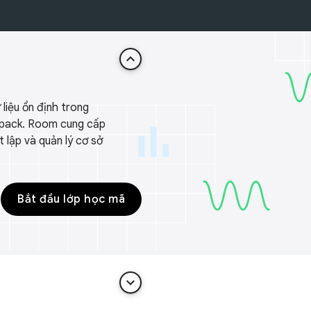
keyboard_arrow_up
liệu ổn định trong
etpack. Room cung cấp
t lập và quản lý cơ sở
.
Bắt đầu lớp học mã
keyboard_arrow_down