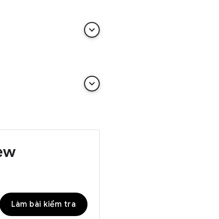
keyboard_arrow_down
keyboard_arrow_down
iew
Làm bài kiểm tra