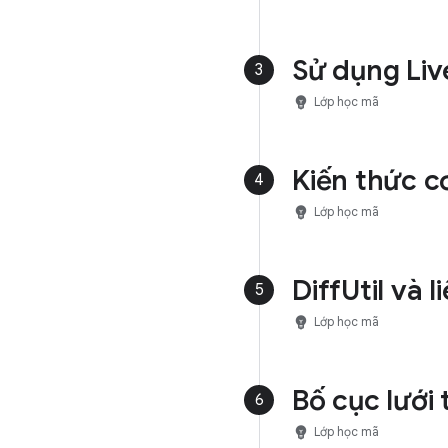
Sử dụng Liv
3
emoji_objects
Lớp học mã
Kiến thức c
4
emoji_objects
Lớp học mã
DiffUtil và 
5
emoji_objects
Lớp học mã
Bố cục lưới
6
emoji_objects
Lớp học mã