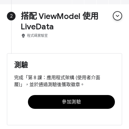
搭配 ViewModel 使用
keyboard_arrow_down
2
LiveData
emoji_objects
程式碼實驗室
測驗
完成「第 8 課：應用程式架構 (使用者介面
層)」，並於通過測驗後獲取徽章。
參加測驗