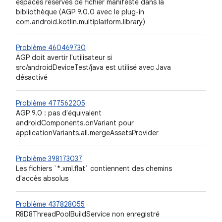
espaces réservés de fichier manifeste dans la
bibliothèque (AGP 9.0.0 avec le plug-in
com.android.kotlin.multiplatform.library)
Problème 460469730
AGP doit avertir l'utilisateur si
src/androidDeviceTest/java est utilisé avec Java
désactivé
Problème 477562205
AGP 9.0 : pas d'équivalent
androidComponents.onVariant pour
applicationVariants.all.mergeAssetsProvider
Problème 398173037
Les fichiers `*.xml.flat` contiennent des chemins
d'accès absolus
Problème 437828055
R8D8ThreadPoolBuildService non enregistré