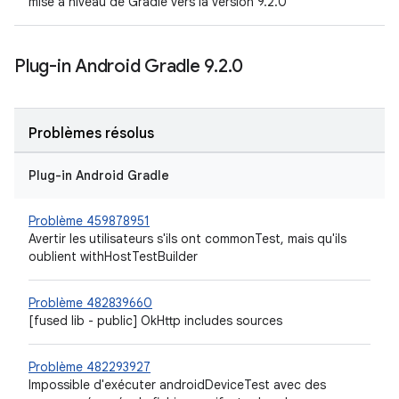
mise à niveau de Gradle vers la version 9.2.0
Plug-in Android Gradle 9
.
2
.
0
Problèmes résolus
Plug-in Android Gradle
Problème 459878951
Avertir les utilisateurs s'ils ont commonTest, mais qu'ils
oublient withHostTestBuilder
Problème 482839660
[fused lib - public] OkHttp includes sources
Problème 482293927
Impossible d'exécuter androidDeviceTest avec des