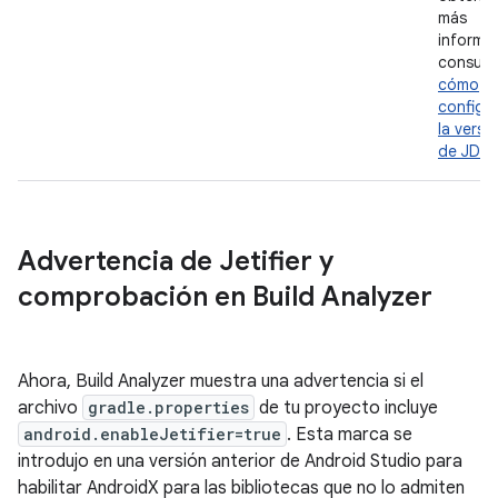
más
informa
consult
cómo
configu
la versi
de JDK
.
Advertencia de Jetifier y
comprobación en Build Analyzer
Ahora, Build Analyzer muestra una advertencia si el
archivo
gradle.properties
de tu proyecto incluye
android.enableJetifier=true
. Esta marca se
introdujo en una versión anterior de Android Studio para
habilitar AndroidX para las bibliotecas que no lo admiten