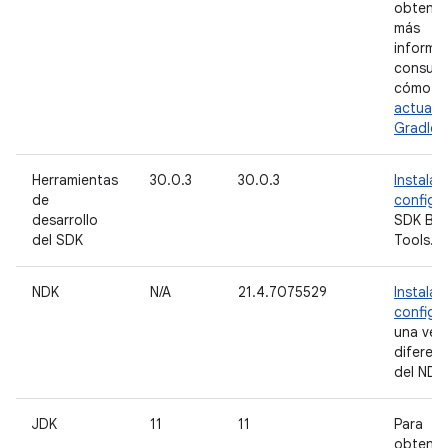
obtener
más
informa
consult
cómo
actualiz
Gradle
.
Herramientas
30.0.3
30.0.3
Instala
de
configu
desarrollo
SDK Bui
del SDK
Tools.
NDK
N/A
21.4.7075529
Instala
configu
una ver
diferen
del NDK
JDK
11
11
Para
obtener