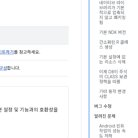
네이티브 라이
브러리가 기본
적으로 압축되
지 않고 패키징
됨
기본 NDK 버전
간소화된 R 클래
스 생성
데이트하기
를 참고하세요.
기본 설정에 없
는 리소스 삭제
구성
합니다.
이제 D8이 주석
의 CLASS 보관
정책을 따름
기타 동작 변경
사항
버그 수정
본 설정 및 기능과의 호환성을
알려진 문제
Android 린트
작업의 성능 속
도 저하