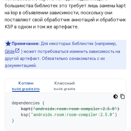
большинства библиотек это требует лишь замены kapt
на ksp в объявлении зависимости, поскольку они
поставляют свой обработчик аннотаций и обработчик
KSP в одном и том же артефакте.
Примечание:
Для некоторых библиотек (например,
Glide
) может потребоваться изменить зависимость на
другой артефакт. Обязательно ознакомьтесь с их
документацией.
Котлин
Классный
dependencies
{
kapt
(
"androidx.room:room-compiler:2.5.0"
)
ksp
(
"androidx.room:room-compiler:2.5.0"
)
}