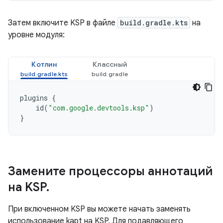
Затем включите KSP в файле
build.gradle.kts
на
уровне модуля:
Котлин
Классный
plugins
{
id
(
"com.google.devtools.ksp"
)
}
Замените процессоры аннотаций
на KSP
.
При включенном KSP вы можете начать заменять
использование kapt на KSP. Для подавляющего