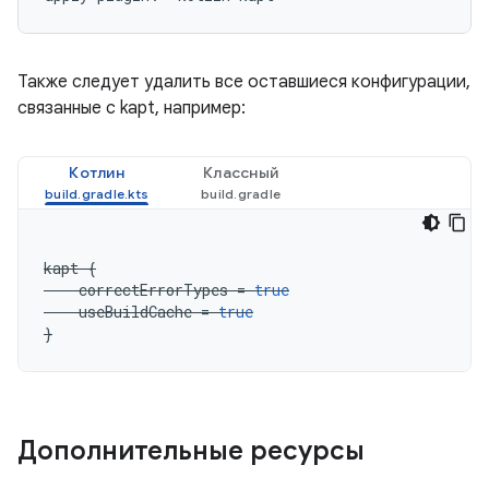
Также следует удалить все оставшиеся конфигурации,
связанные с kapt, например:
Котлин
Классный
kapt
{
correctErrorTypes
=
true
useBuildCache
=
true
}
Дополнительные ресурсы