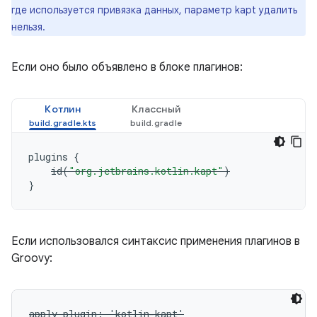
где используется привязка данных, параметр kapt удалить
нельзя.
Если оно было объявлено в блоке плагинов:
Котлин
Классный
plugins
{
id
(
"org.jetbrains.kotlin.kapt"
)
}
Если использовался синтаксис применения плагинов в
Groovy:
apply plugin: 'kotlin-kapt'