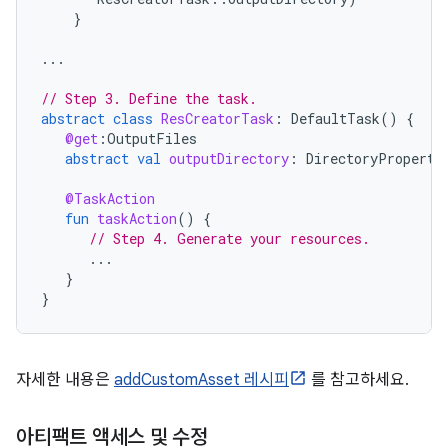
}
...
// Step 3. Define the task.
abstract
class
ResCreatorTask
:
DefaultTask
()
{
@get
:
OutputFiles
abstract
val
outputDirectory
:
DirectoryProperty
@TaskAction
fun
taskAction
()
{
// Step 4. Generate your resources.
...
}
}
자세한 내용은
addCustomAsset 레시피
를 참고하세요.
아티팩트 액세스 및 수정