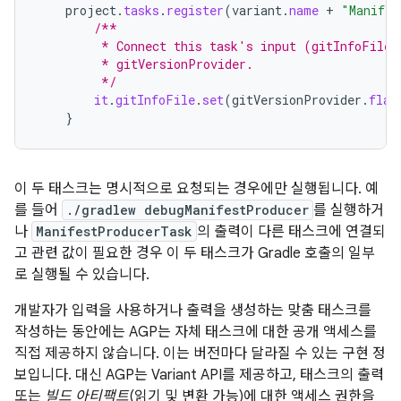
project
.
tasks
.
register
(
variant
.
name
+
"Manifes
/**
         * Connect this task's input (gitInfoFile)
         * gitVersionProvider.
         */
it
.
gitInfoFile
.
set
(
gitVersionProvider
.
flat
}
이 두 태스크는 명시적으로 요청되는 경우에만 실행됩니다. 예
를 들어
./gradlew debugManifestProducer
를 실행하거
나
ManifestProducerTask
의 출력이 다른 태스크에 연결되
고 관련 값이 필요한 경우 이 두 태스크가 Gradle 호출의 일부
로 실행될 수 있습니다.
개발자가 입력을 사용하거나 출력을 생성하는 맞춤 태스크를
작성하는 동안에는 AGP는 자체 태스크에 대한 공개 액세스를
직접 제공하지 않습니다. 이는 버전마다 달라질 수 있는 구현 정
보입니다. 대신 AGP는 Variant API를 제공하고, 태스크의 출력
또는
빌드 아티팩트
(읽기 및 변환 가능)에 대한 액세스 권한을