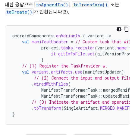
대한 응답으로
toAppendTo()
,
toTransform()
또는
toCreate()
가 반환됩니다(3).
androidComponents
.
onVariants
{
variant
-
val
manifestUpdater
=
// Custom task that will
project
.
tasks
.
register
(
variant
.
name
+
it
.
gitInfoFile
.
set
(
gitVersionProvi
}
// (1) Register the TaskProvider w.
val
variant
.
artifacts
.
use
(
manifestUpdater
)
// (2) Connect the input and output files
.
wiredWithFiles
(
ManifestTransformerTask
::
mergedManifes
ManifestTransformerTask
::
updatedManife
// (3) Indicate the artifact and operation
.
toTransform
(
SingleArtifact
.
MERGED_MANIFES
}