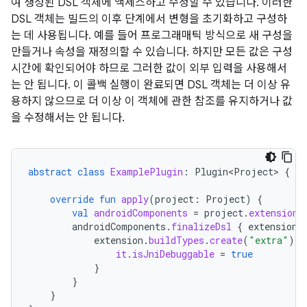
여 생성된 DSL 객체에 액세스하고 수정할 수 있습니다. 이러한
DSL 객체는 빌드의 이후 단계에서 변형을 초기화하고 구성하
는 데 사용됩니다. 예를 들어 프로그래매틱 방식으로 새 구성을
만들거나 속성을 재정의할 수 있습니다. 하지만 모든 값은 구성
시간에 확인되어야 하므로 그러한 값이 외부 입력을 사용해서
는 안 됩니다. 이 콜백 실행이 완료되면 DSL 객체는 더 이상 유
용하지 않으므로 더 이상 이 객체에 관한 참조를 유지하거나 값
을 수정해서는 안 됩니다.
abstract
class
ExamplePlugin
:
Plugin<Project>
{
override
fun
apply
(
project
:
Project
)
{
val
androidComponents
=
project
.
extensions
androidComponents
.
finalizeDsl
{
extension
extension
.
buildTypes
.
create
(
"extra"
).
l
it
.
isJniDebuggable
=
true
}
}
}