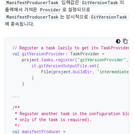
ManifestProducerTask
입력값은
GitVersionTask
의
출력에서 가져온
Provider
로 설정되므로
ManifestProducerTask
는 암시적으로
GitVersionTask
에 종속됩니다.
// Register a task lazily to get its TaskProvider.
val
gitVersionProvider
:
TaskProvider
=
project
.
tasks
.
register
(
"gitVersionProvider"
,
G
it
.
gitVersionOutputFile
.
set
(
File
(
project
.
buildDir
,
"intermediates/
)
}
...
/**
 * Register another task in the configuration bloc
 * only if the task is required).
 */
val
manifestProducer
=