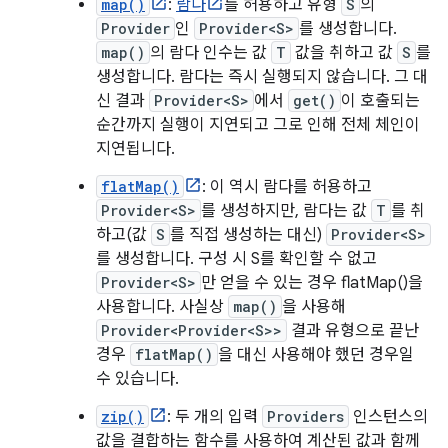
map()
:
람다
를 허용하고 유형
S
의
Provider
인
Provider<S>
를 생성합니다.
map()
의 람다 인수는 값
T
값을 취하고 값
S
를
생성합니다. 람다는 즉시 실행되지 않습니다. 그 대
신 결과
Provider<S>
에서
get()
이 호출되는
순간까지 실행이 지연되고 그로 인해 전체 체인이
지연됩니다.
flatMap()
: 이 역시 람다를 허용하고
Provider<S>
를 생성하지만, 람다는 값
T
를 취
하고(값
S
를 직접 생성하는 대신)
Provider<S>
를 생성합니다. 구성 시 S를 확인할 수 없고
Provider<S>
만 얻을 수 있는 경우 flatMap()을
사용합니다. 사실상
map()
을 사용해
Provider<Provider<S>>
결과 유형으로 끝난
경우
flatMap()
을 대신 사용해야 했던 경우일
수 있습니다.
zip()
: 두 개의 입력
Providers
인스턴스의
값을 결합하는 함수를 사용하여 계산된 값과 함께