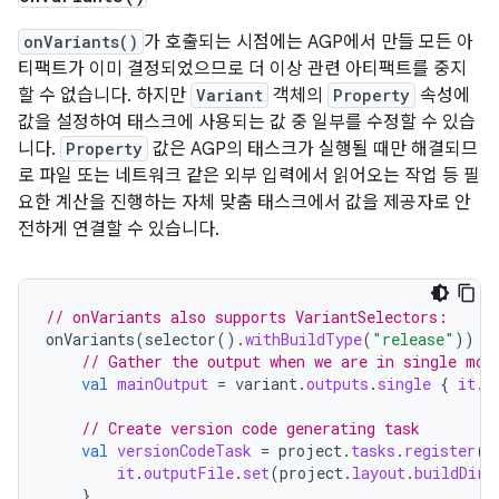
onVariants()
가 호출되는 시점에는 AGP에서 만들 모든 아
티팩트가 이미 결정되었으므로 더 이상 관련 아티팩트를 중지
할 수 없습니다. 하지만
Variant
객체의
Property
속성에
값을 설정하여 태스크에 사용되는 값 중 일부를 수정할 수 있습
니다.
Property
값은 AGP의 태스크가 실행될 때만 해결되므
로 파일 또는 네트워크 같은 외부 입력에서 읽어오는 작업 등 필
요한 계산을 진행하는 자체 맞춤 태스크에서 값을 제공자로 안
전하게 연결할 수 있습니다.
// onVariants also supports VariantSelectors:
onVariants
(
selector
().
withBuildType
(
"release"
))
{
// Gather the output when we are in single mod
val
mainOutput
=
variant
.
outputs
.
single
{
it
.
o
// Create version code generating task
val
versionCodeTask
=
project
.
tasks
.
register
(
"
it
.
outputFile
.
set
(
project
.
layout
.
buildDire
}