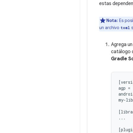
estas dependen
Nota:
Es pos
un archivo
s
toml
Agrega un 
catálogo 
Gradle S
[versi
agp = 
androi
my-lib
[libra
...

[plugi