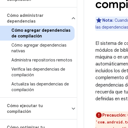
compi
Cómo administrar
Nota:
Cuando 
dependencias
las dependencias
Cómo agregar dependencias
de compilación
El sistema de c
Cómo agregar dependencias
módulos de bibl
nativas
máquina o en un
Administra repositorios remotos
automáticamente
Verifica las dependencias de
incluidos los d
compilación
complemento de 
Actualiza las dependencias de
dependencias de
compilación
recuerda que tu
definidas en est
Cómo ejecutar tu
compilación
Precaución:
'com.android.t
Cómo optimizar tu