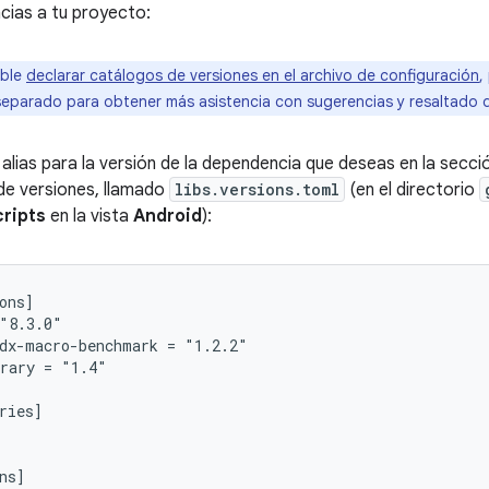
cias a tu proyecto:
ible
declarar catálogos de versiones en el archivo de configuración
,
eparado para obtener más asistencia con sugerencias y resaltado 
alias para la versión de la dependencia que deseas en la secc
de versiones, llamado
libs.versions.toml
(en el directorio
cripts
en la vista
Android
):
ons]

"8.3.0"

dx-macro-benchmark = "1.2.2"

rary = "1.4"

ries]

ns]
