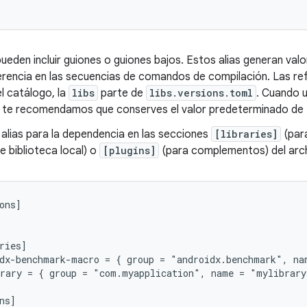
pueden incluir guiones o guiones bajos. Estos alias generan va
erencia en las secuencias de comandos de compilación. Las re
l catálogo, la
libs
parte de
libs.versions.toml
. Cuando 
, te recomendamos que conserves el valor predeterminado de "
alias para la dependencia en las secciones
[libraries]
(par
 biblioteca local) o
[plugins]
(para complementos) del arc
ons]

ries]

dx-benchmark-macro = { group = "androidx.benchmark", na
rary = { group = "com.myapplication", name = "mylibrary
ns]
