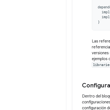
depend
impl
impl
}
Las refer
referencia
versiones
ejemplos d
librarie
Configur
Dentro del blo
configuracione
configuración d