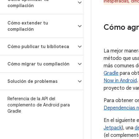
inesperadas, difi
compilación
Cómo extender tu
Cómo agr
compilación
Cómo publicar tu biblioteca
La mejor manera
método que usan
Cómo migrar tu compilación
más comunes de
Gradle
para obt
Now in Android
Solución de problemas
proyecto de va
Referencia de la API del
Para obtener or
complemento de Android para
Dependencias n
Gradle
En el siguiente
Jetpack
), una
d
(el complemento