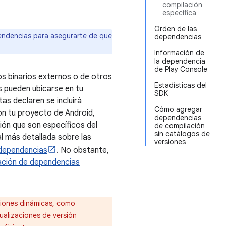
compilación
específica
Orden de las
endencias
para asegurarte de que
dependencias
Información de
la dependencia
de Play Console
os binarios externos o de otros
Estadísticas del
 pueden ubicarse en tu
SDK
as declaren se incluirá
Cómo agregar
n tu proyecto de Android,
dependencias
ión que son específicos del
de compilación
sin catálogos de
 más detallada sobre las
versiones
 dependencias
. No obstante,
ación de dependencias
iones dinámicas, como
ualizaciones de versión