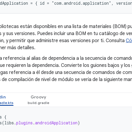
bliotecas están disponibles en una lista de materiales (BOM) p
s y sus versiones. Puedes incluir una BOM en tu catálogo de ve
n, y permitir que administre esas versiones por ti. Consulta
Có
ner más detalles.
 referencia al alias de dependencia a la secuencia de comand
e requieren la dependencia. Convierte los guiones bajos y los 
gas referencia a él desde una secuencia de comandos de comp
e compilación de nivel de módulo se vería de la siguiente ma
lin
Groovy
s
{
s
(
libs
.
plugins
.
androidApplication
)