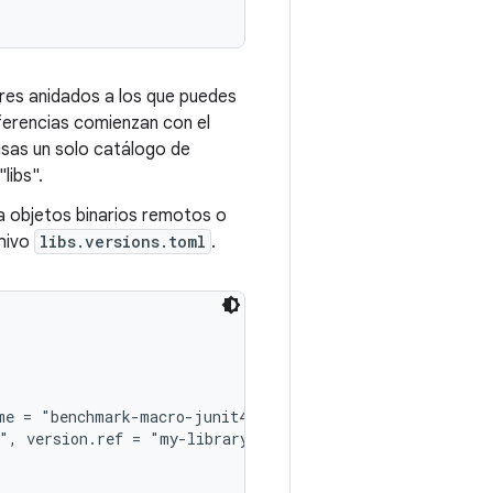
lores anidados a los que puedes
ferencias comienzan con el
usas un solo catálogo de
libs".
a objetos binarios remotos o
hivo
libs.versions.toml
.
me = "benchmark-macro-junit4", version.ref = "androidx-m
", version.ref = "my-library" }
