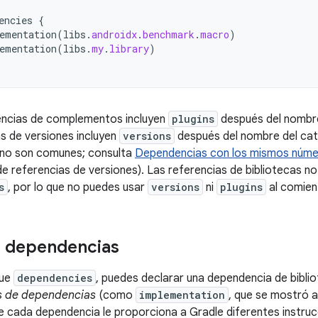
encies
{
ementation
(
libs
.
androidx
.
benchmark
.
macro
)
ementation
(
libs
.
my
.
library
)
encias de complementos incluyen
plugins
después del nombre
s de versiones incluyen
versions
después del nombre del cat
 no son comunes; consulta
Dependencias con los mismos núme
e referencias de versiones). Las referencias de bibliotecas no 
s
, por lo que no puedes usar
versions
ni
plugins
al comienz
a dependencias
que
dependencies
, puedes declarar una dependencia de biblio
s de dependencias
(como
implementation
, que se mostró a
e cada dependencia le proporciona a Gradle diferentes instrucc