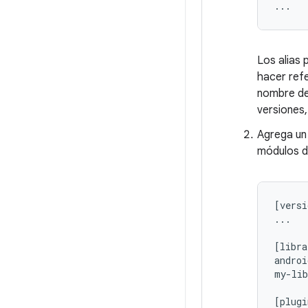
Los alias 
hacer ref
nombre de
versiones
Agrega un 
módulos de
[versi
...

[libra
androi
my-lib
[plugi