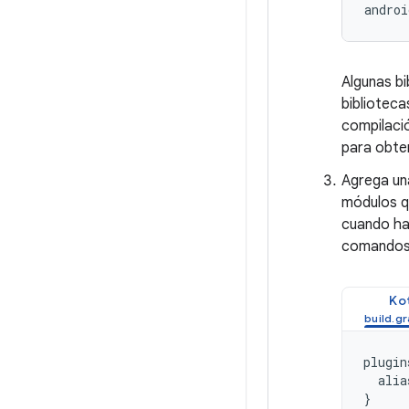
Algunas bi
biblioteca
compilació
para obte
Agrega una
módulos qu
cuando ha
comandos d
Kot
plugin
alia
}