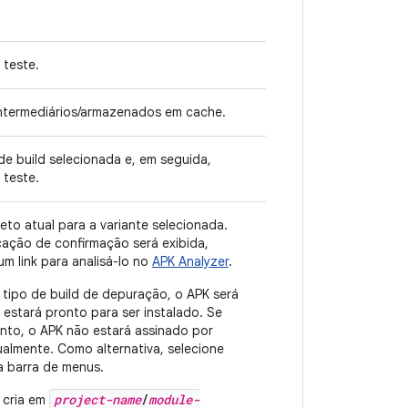
 teste.
intermediários/armazenados em cache.
de build selecionada e, em seguida,
 teste.
to atual para a variante selecionada.
cação de confirmação será exibida,
m link para analisá-lo no
APK Analyzer
.
m tipo de build de depuração, o APK será
stará pronto para ser instalado. Se
nto, o APK não estará assinado por
lmente. Como alternativa, selecione
 barra de menus.
project-name
/
module-
 cria em