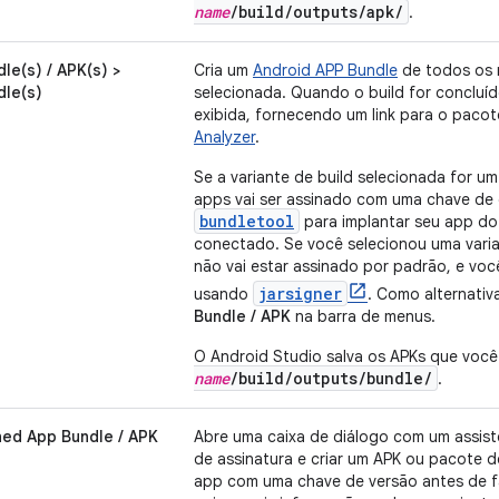
name
/build/outputs/apk/
.
le(s) / APK(s) >
Cria um
Android APP Bundle
de todos os m
dle(s)
selecionada. Quando o build for concluí
exibida, fornecendo um link para o pacot
Analyzer
.
Se a variante de build selecionada for u
apps vai ser assinado com uma chave de
bundletool
para implantar seu app do
conectado. Se você selecionou uma vari
não vai estar assinado por padrão, e voc
jarsigner
usando
. Como alternativ
Bundle / APK
na barra de menus.
O Android Studio salva os APKs que você
name
/build/outputs/bundle/
.
ed App Bundle / APK
Abre uma caixa de diálogo com um assist
de assinatura e criar um APK ou pacote d
app com uma chave de versão antes de fa