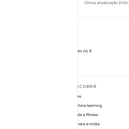
Última atualização 2026
X
Siga @AndroidDev no X
MAIS SOBRE O ANDROID
DESCOBRIR
Android
Jogos
Android para empresas
Machine learning
Segurança
Saúde e fitness
Source
Câmera e mídia