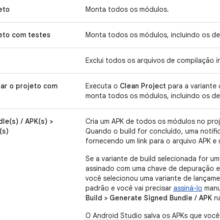
eto
Monta todos os módulos.
eto com testes
Monta todos os módulos, incluindo os de
Exclui todos os arquivos de compilação 
ar o projeto com
Executa o
Clean Project
para a variante 
monta todos os módulos, incluindo os de
le(s) / APK(s) >
Cria um APK de todos os módulos no proje
(s)
Quando o build for concluído, uma notifi
fornecendo um link para o arquivo APK e u
Se a variante de build selecionada for u
assinado com uma chave de depuração e e
você selecionou uma variante de lançame
padrão e você vai precisar
assiná-lo
manua
Build > Generate Signed Bundle / APK
na
O Android Studio salva os APKs que você