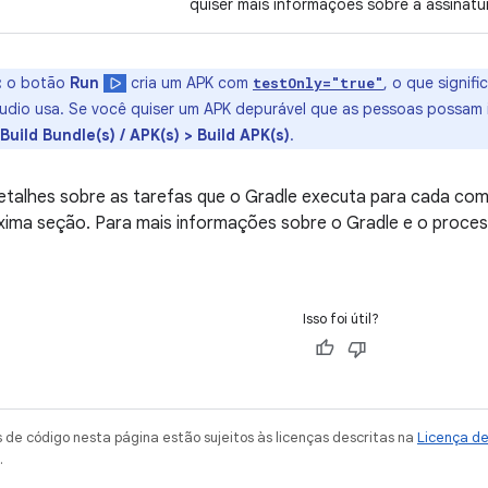
quiser mais informações sobre a assinat
:
o botão
Run
cria um APK com
, o que signif
testOnly="true"
udio usa. Se você quiser um APK depurável que as pessoas possam in
Build Bundle(s) / APK(s) > Build APK(s)
.
etalhes sobre as tarefas que o Gradle executa para cada com
óxima seção. Para mais informações sobre o Gradle e o proce
Isso foi útil?
de código nesta página estão sujeitos às licenças descritas na
Licença d
.