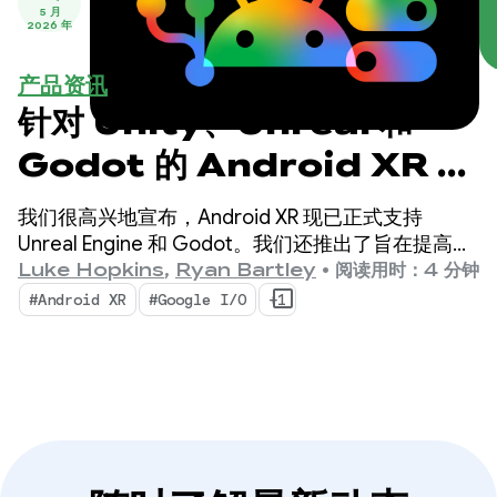
5 月
2026 年
产品资讯
针对 Unity、Unreal 和
Godot 的 Android XR 更
新
我们很高兴地宣布，Android XR 现已正式支持
Unreal Engine 和 Godot。我们还推出了旨在提高您
的工作效率并实现全新 XR 功能的新工具：Android
Luke Hopkins
,
Ryan Bartley
•
阅读用时：4 分钟
XR Engine Hub 和 Android XR Interaction
#Android XR
#Google I/O
+1
Framework。