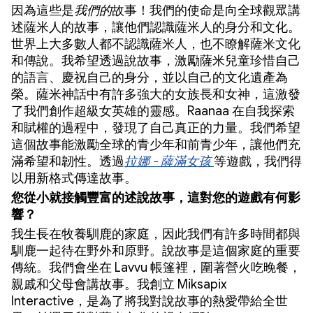
因為這些是
我們的
故事！我們的使命是向全球觀眾講
述薩米人的故事，讓他們認識薩米人的身分和文化。
世界上大多數人都不認識薩米人，也不瞭解薩米文化
和傳說。我希望透過說故事，激勵薩米兒童珍惜自己
的語言、慶祝自己的身分，並以自己的文化遺產為
榮。薩米神話中有許多強大的女族長和女神，這激發
了我們創作超級女英雄的靈感。Raanaa 在自我探索
和賦權的過程中，發現了自己真正的力量。我們希望
這個故事能激勵全球的青少年和前青少年，讓他們充
滿希望和韌性。透過
拉娜 - 薩滿女孩
等遊戲，我們得
以用新格式傳達故事。
您從小就接觸豐富的述說故事，這對您的遊戲有何影
響？
我生長在牧養馴鹿的家庭，因此我們有許多時間都與
馴鹿一起待在野外和原野。說故事是這個家庭的重要
傳統。我們會坐在 Lavvu 帳篷裡，圍著營火吃晚餐，
親戚和父母會講故事。我創立 Miksapix
Interactive，是為了將我對說故事的熱愛帶給全世