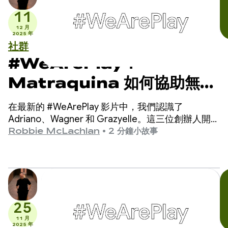
11
12 月
2025 年
社群
#WeArePlay：
Matraquina 如何協助無法
言語的孩子溝通
在最新的 #WeArePlay 影片中，我們認識了
Adriano、Wagner 和 Grazyelle。這三位創辦人開發
的 Matraquinha 應用程式，已協助 80 多個國家/地
Robbie McLachlan
•
2 分鐘小故事
區的數千名無法說話的兒童與人溝通。
25
11 月
2025 年