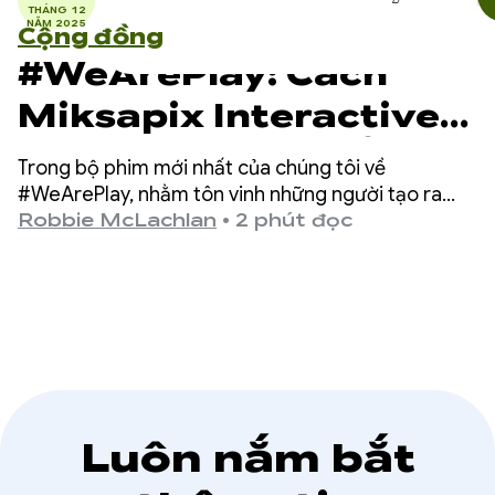
THÁNG 12
NĂM 2025
Cộng đồng
#WeArePlay: Cách
Miksapix Interactive
đưa thần thoại cổ xưa
Trong bộ phim mới nhất của chúng tôi về
của người Sámi đến
#WeArePlay, nhằm tôn vinh những người tạo ra
ứng dụng và trò chơi trên Google Play, chúng tôi
Robbie McLachlan
•
2 phút đọc
với game thủ trên
đã gặp gỡ Mikkel – nhà sáng lập và CEO của
Miksapix Interactive.
toàn thế giới
Luôn nắm bắt