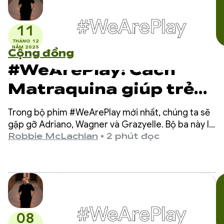
11
THÁNG 12
NĂM 2025
Cộng đồng
#WeArePlay: Cách
Matraquina giúp trẻ
không nói được giao
Trong bộ phim #WeArePlay mới nhất, chúng ta sẽ
tiếp
gặp gỡ Adriano, Wagner và Grazyelle. Bộ ba này là
những người phát triển Matraquinha, một ứng
Robbie McLachlan
•
2 phút đọc
dụng giúp hàng nghìn trẻ em không nói được ở hơn
80 quốc gia giao tiếp.
08