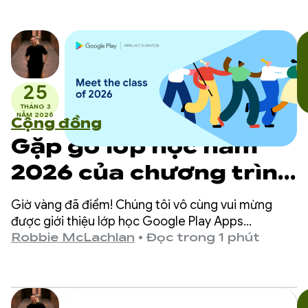
25
THÁNG 3
NĂM 2026
Cộng đồng
Gặp gỡ lớp học năm
2026 của chương trình
Google Play Apps
Giờ vàng đã điểm! Chúng tôi vô cùng vui mừng
Accelerator
được giới thiệu lớp học Google Play Apps
Accelerator năm 2026.
Robbie McLachlan
•
Đọc trong 1 phút