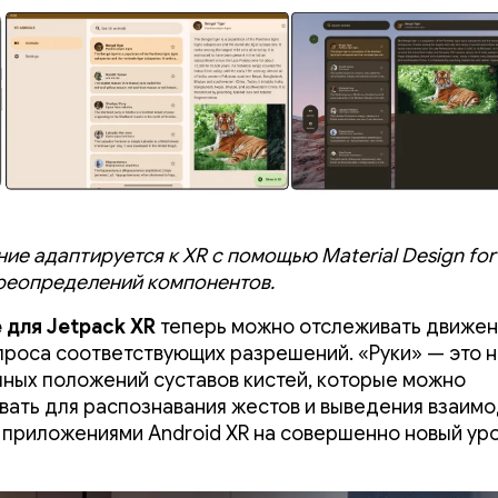
е адаптируется к XR с помощью Material Design for
реопределений компонентов.
 для Jetpack XR
теперь можно отслеживать движен
проса соответствующих разрешений. «Руки» — это н
чных положений суставов кистей, которые можно
вать для распознавания жестов и выведения взаим
 приложениями Android XR на совершенно новый уро