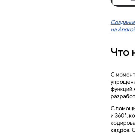
Создание
на Androi
Что 
С момент
упрощени
функций 
разработ
С помощ
и 360°, 
кодирова
кадров. 