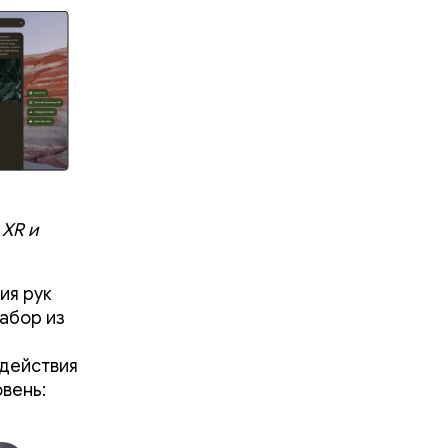
 XR и
ия рук
абор из
одействия
вень: