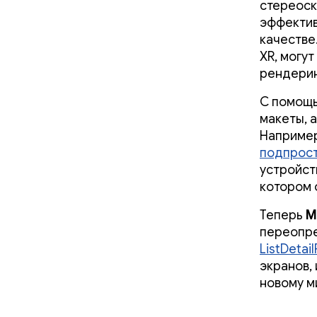
стереоск
эффектив
качестве
XR, могу
рендерин
С помощ
макеты, 
Например
подпрос
устройст
котором 
Теперь
M
переопр
ListDetai
экранов,
новому м