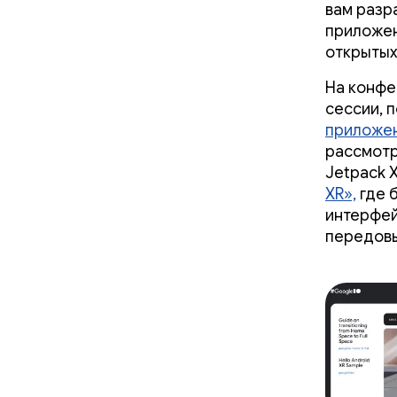
вам разр
приложен
открытых
На конфе
сессии, 
приложен
рассмотр
Jetpack 
XR»,
где 
интерфей
передовы