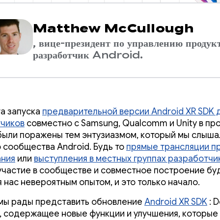
Matthew McCullough
, вице-президент по управлению продук
разработчик Android.
а запуска
предварительной версии Android XR SDK 
чиков
совместно с Samsung, Qualcomm и Unity в п
 были поражены тем энтузиазмом, который мы слыша
 сообщества Android. Будь то
прямые трансляции п
ания
или
выступления в местных группах разработчи
 участие в сообществе и совместное построение бу
я нас невероятным опытом, и это только начало.
мы рады представить обновление
Android XR SDK
: 
2, содержащее новые функции и улучшения, которые