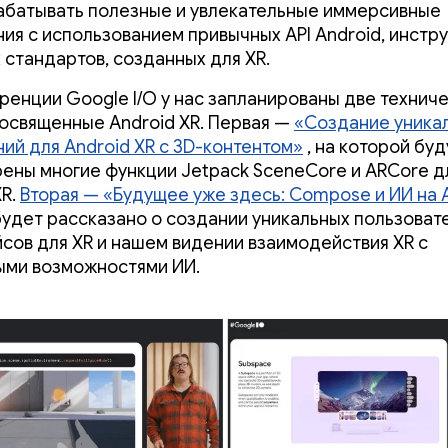
абатывать полезные и увлекательные иммерсивные
ия с использованием привычных API Android, инстр
 стандартов, созданных для XR.
ренции Google I/O у нас запланированы две технич
посвященные Android XR. Первая —
«Создание уника
ий для Android XR с 3D-контентом»
, на которой буд
ены многие функции Jetpack SceneCore и ARCore д
XR.
Вторая — «Будущее уже здесь: Compose и ИИ на 
будет рассказано о создании уникальных пользоват
сов для XR и нашем видении взаимодействия XR с
ми возможностями ИИ.