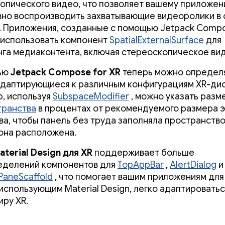
опического видео, что позволяет вашему приложе
но воспроизводить захватывающие видеоролики в 
. Приложения, созданные с помощью Jetpack Compo
т использовать компонент
SpatialExternalSurface
для
га медиаконтента, включая стереоскопическое ви
ью
Jetpack Compose for XR
теперь можно определ
адаптирующиеся к различным конфигурациям XR-ди
, используя
SubspaceModifier
, можно указать разм
транства
в процентах от рекомендуемого размера 
ва, чтобы панель без труда заполняла пространство,
она расположена.
aterial Design для XR
поддерживает больше
еделений компонентов для
TopAppBar
,
AlertDialog
и
lPaneScaffold
, что помогает вашим приложениям для
 использующим Material Design, легко адаптироватьс
иру XR.