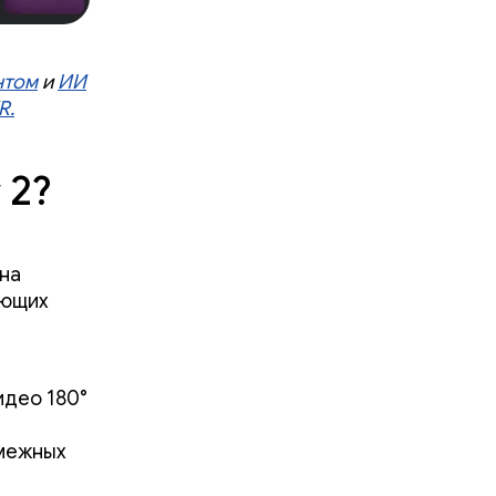
нтом
и
ИИ
R.
 2?
на
ающих
идео 180°
смежных