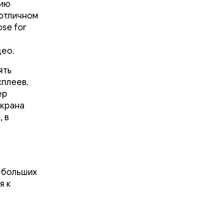
нию
отличном
se for
део.
ять
сплеев.
ер
экрана
 в
 больших
я к