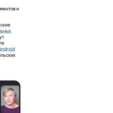
ументов и
еские
льных
ут
ля
Android
ельских