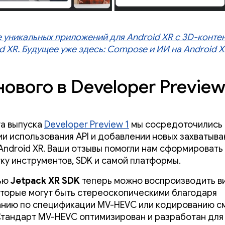
 уникальных приложений для Android XR с 3D-конте
d XR. Будущее уже здесь: Compose и ИИ на Android X
нового в Developer Preview
а выпуска
Developer Preview 1
мы сосредоточились 
и использования API и добавлении новых захватыв
Android XR. Ваши отзывы помогли нам сформировать
ку инструментов, SDK и самой платформы.
ью
Jetpack XR SDK
теперь можно воспроизводить в
которые могут быть стереоскопическими благодаря
нию по спецификации MV-HEVC или кодированию 
Стандарт MV-HEVC оптимизирован и разработан для