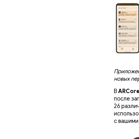
Приложени
новых пе
В
ARCore
после за
26 разли
использо
с вашими