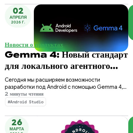
02
АПРЕЛЯ
2026 Г.
Новости о продуктах
Gemma 4: Новый стандарт
для локального агентного
интеллекта на Android
Сегодня мы расширяем возможности
разработки под Android с помощью Gemma 4,
нашей новейшей открытой модели,
2 минуты чтения
разработанной с учетом сложных логических
#Android Studio
рассуждений и возможностей автономного
вызова инструментов.
26
МАРТА