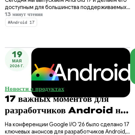
Сегодня мы выпускаем Android 17 и делаем его
доступным для большинства поддерживаемых
устройств Pixel. В ближайшие месяцы ожидайте
13 минут чтения
появления новых устройств, работающих под
#Android 17
управлением Android 17.
19
МАЯ
2026 Г.
Новости о продуктах
17 важных моментов для
разработчиков Android на
конференции Google I/O!
На конференции Google I/O '26 было сделано 17
ключевых анонсов для разработчиков Android,