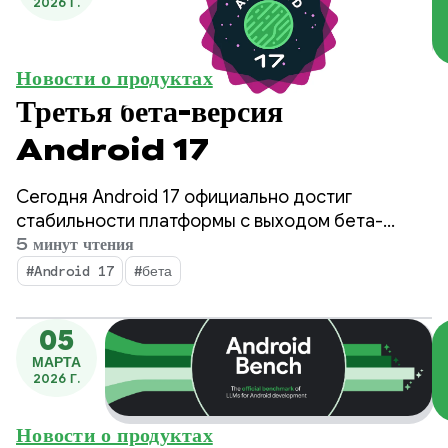
2026 Г.
Новости о продуктах
Третья бета-версия
Android 17
Сегодня Android 17 официально достиг
стабильности платформы с выходом бета-
версии 3. Это означает, что доступ к API
5 минут чтения
заблокирован; вы можете провести финальное
#Android 17
#бета
тестирование совместимости и разместить
свои приложения, ориентированные на Android
05
17, в Play Store.
МАРТА
2026 Г.
Новости о продуктах