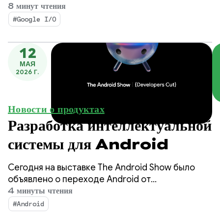
посвященных повышению производительности
8 минут чтения
за счет использования агентов, концепции
#Google I/O
Compose First как стандарта
пользовательского интерфейса, а также
12
высокопроизводительной разработке
МАЯ
медиаконтента и адаптивной разработке для
2026 Г.
расширяющейся экосистемы.
Новости о продуктах
Разработка интеллектуальной
системы для Android
Сегодня на выставке The Android Show было
объявлено о переходе Android от
операционной системы к интеллектуальной
4 минуты чтения
системе, что создаст больше возможностей
#Android
для взаимодействия с вашими приложениями.