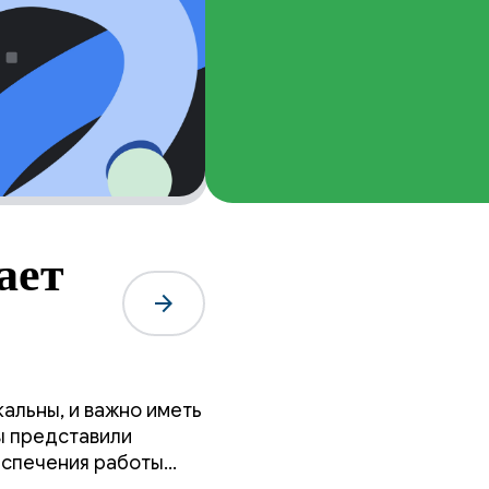
ает
arrow_forward
ь для
альны, и важно иметь
ы представили
еспечения работы