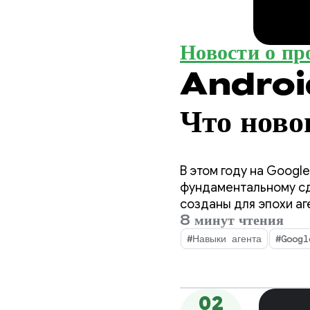
Новости о пр
Android
Что ново
разрабо
В этом году на Googl
фундаментальному сд
созданы для эпохи а
8 минут чтения
для вас как разработ
развертываемых в ва
#Навыки агента
#Googl
02