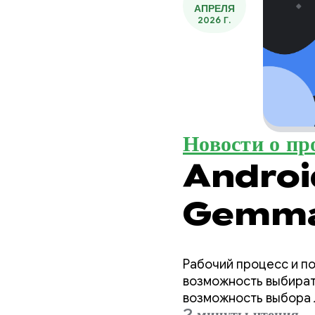
АПРЕЛЯ
2026 Г.
Новости о пр
Android
Gemma 4
эффектив
Рабочий процесс и по
агентног
возможность выбирать
возможность выбора 
2 минуты чтения