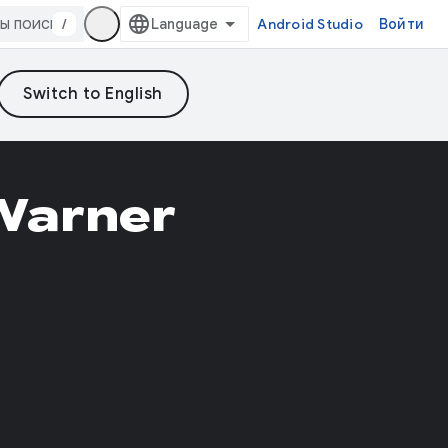
/
Android Studio
Войти
Warner