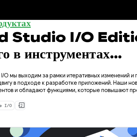
одуктах
 Studio I/O Editi
го в инструментах
тчика Android?
e I/O мы выходим за рамки итеративных изменений и
вигу в подходе к разработке приложений. Наши н
гентов и обладают функциями, которые повышают п
чика Android, а также значительно улучшают работу 
шем коде.
e I/O
+2