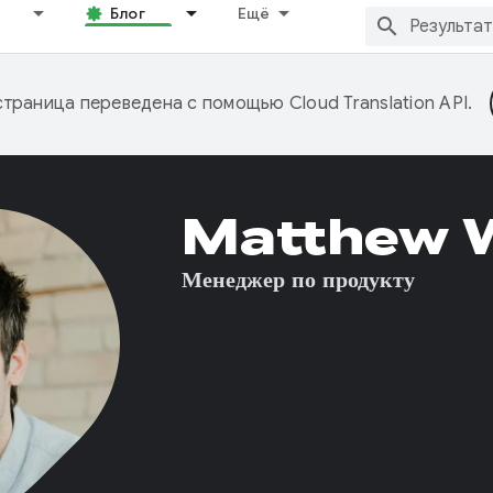
Блог
Ещё
страница переведена с помощью
Cloud Translation API
.
Matthew 
Менеджер по продукту