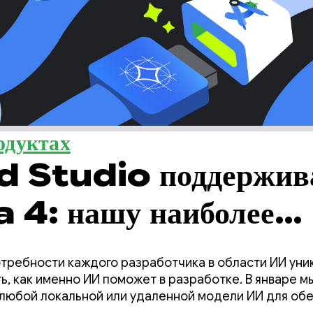
одуктах
 Studio поддержив
: нашу наиболее
ную локальную модел
требности каждого разработчика в области ИИ уник
о программирования.
, как именно ИИ поможет в разработке. В январе м
любой локальной или удаленной модели ИИ для об