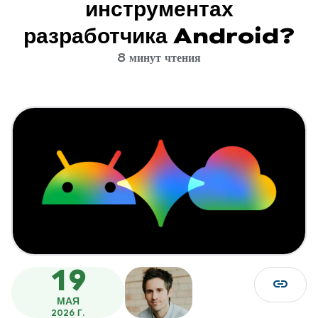
инструментах
разработчика Android?
8 минут чтения
19
link
МАЯ
2026 Г.