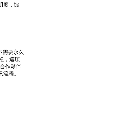
明度，協
不需要永久
按鈕，這項
業合作夥伴
訊流程。