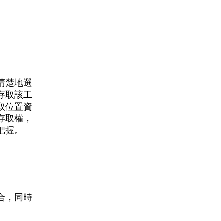
清楚地選
存取該工
取位置資
存取權，
把握。
合，同時