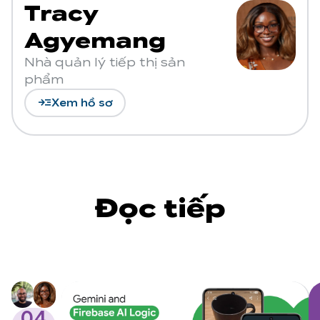
Tracy
Agyemang
Nhà quản lý tiếp thị sản
phẩm
read_more
Xem hồ sơ
Đọc tiếp
04