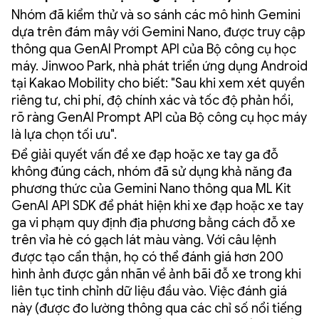
Nhóm đã kiểm thử và so sánh các mô hình Gemini
dựa trên đám mây với Gemini Nano, được truy cập
thông qua GenAI Prompt API của Bộ công cụ học
máy. Jinwoo Park, nhà phát triển ứng dụng Android
tại Kakao Mobility cho biết: "Sau khi xem xét quyền
riêng tư, chi phí, độ chính xác và tốc độ phản hồi,
rõ ràng GenAI Prompt API của Bộ công cụ học máy
là lựa chọn tối ưu".
Để giải quyết vấn đề xe đạp hoặc xe tay ga đỗ
không đúng cách, nhóm đã sử dụng khả năng đa
phương thức của Gemini Nano thông qua ML Kit
GenAI API SDK để phát hiện khi xe đạp hoặc xe tay
ga vi phạm quy định địa phương bằng cách đỗ xe
trên vỉa hè có gạch lát màu vàng. Với câu lệnh
được tạo cẩn thận, họ có thể đánh giá hơn 200
hình ảnh được gắn nhãn về ảnh bãi đỗ xe trong khi
liên tục tinh chỉnh dữ liệu đầu vào. Việc đánh giá
này (được đo lường thông qua các chỉ số nổi tiếng