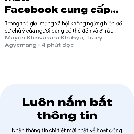
Facebook cung cấp
tính năng phát tức thì
Trong thế giới mạng xã hội không ngừng biến đổi,
và tăng mức độ tương
sự chú ý của người dùng có thể đến và đi rất
nhanh. Các ứng dụng của Meta (Facebook và
Mayuri Khinvasara Khabya
,
Tracy
tác của người dùng
Instagram) là một trong những nền tảng xã hội lớn
Agyemang
•
4 phút đọc
nhất thế giới và phục vụ hàng tỷ người dùng trên
bằng Media3
toàn cầu.
PreloadManager
Luôn nắm bắt
thông tin
Nhận thông tin chi tiết mới nhất về hoạt động