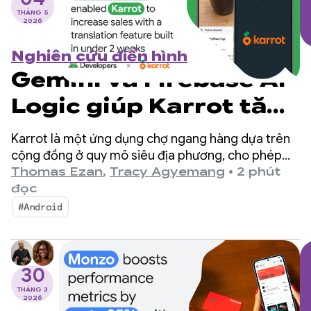
THÁNG 5
2026
Nghiên cứu điển hình
Gemini và Firebase AI
Logic giúp Karrot tăng
doanh số nhờ tính
Karrot là một ứng dụng chợ ngang hàng dựa trên
năng dịch được tích
cộng đồng ở quy mô siêu địa phương, cho phép
người dùng mua, bán và trao đổi hàng hoá với
Thomas Ezan
,
Tracy Agyemang
•
2 phút
hợp trong vòng chưa
những người dùng đã được xác minh khác. Kể từ
đọc
khi ra mắt tại Hàn Quốc vào năm 2015, nền tảng
đầy 2 tuần
#Android
này đã mở rộng sang các thị trường toàn cầu, thu
hút hơn 43 triệu người dùng đã đăng ký.
30
THÁNG 3
2026