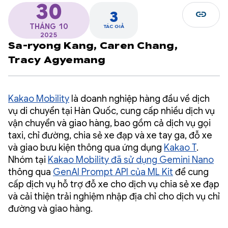
30
link
3
THÁNG 10
TÁC GIẢ
2025
Sa-ryong Kang,
Caren Chang,
Tracy Agyemang
Kakao Mobility
là doanh nghiệp hàng đầu về dịch
vụ di chuyển tại Hàn Quốc, cung cấp nhiều dịch vụ
vận chuyển và giao hàng, bao gồm cả dịch vụ gọi
taxi, chỉ đường, chia sẻ xe đạp và xe tay ga, đỗ xe
và giao bưu kiện thông qua ứng dụng
Kakao T
.
Nhóm tại
Kakao Mobility đã sử dụng Gemini Nano
thông qua
GenAI Prompt API của ML Kit
để cung
cấp dịch vụ hỗ trợ đỗ xe cho dịch vụ chia sẻ xe đạp
và cải thiện trải nghiệm nhập địa chỉ cho dịch vụ chỉ
đường và giao hàng.