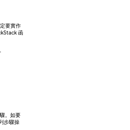
一定要實作
Stack 函
。
步驟。如要
列步驟操