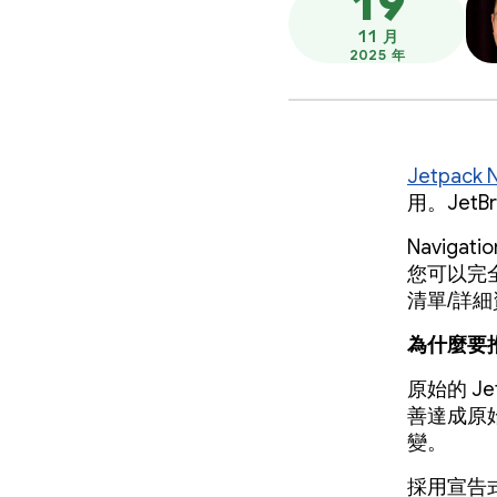
19
11 月
2025 年
Jetpack N
用。JetBr
Naviga
您可以完
清單/詳細
為什麼要
原始的 Je
善達成原
變。
採用宣告式