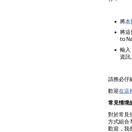
將
本
將這個
to N
輸入
資訊
請務必仔
歡迎
在這
常見情境
對於常見
方式組合 
歡迎，我