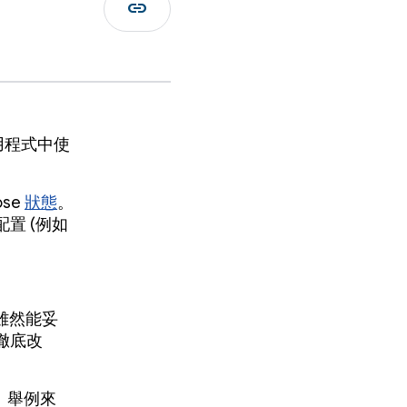
link
用程式中使
ose
狀態
。
置 (例如
的，雖然能妥
徹底改
。舉例來