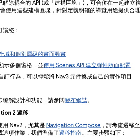
解除耦合的 API (或「建構區塊」)，可合併在一起建立
 本身會使用這些建構區塊，針對定義明確的導覽用途提供合
可讓您：
全域和個別層級的畫面動畫
顯示多個窗格，並
使用 Scenes API 建立彈性版面配置
自訂行為，可以輕鬆將 Nav3 元件換成自己的實作項目
步瞭解設計和功能，請參閱
發布網誌
。
tion 2 遷移
用 Nav2，尤其是
Navigation Compose
，請考慮遷移至 
成這項作業，我們準備了
遷移指南
。主要步驟如下：