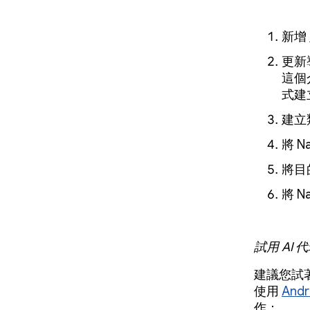
新增
更新
這個介
式建
建立
將 N
將目的
將 N
試用 AI
建議您試
使用
Andr
作：