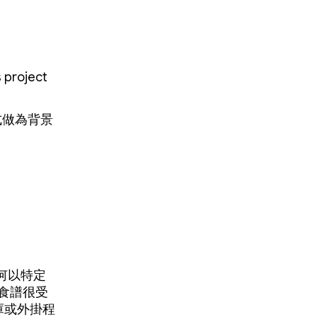
roject
程式做為背景
何以特定
果食譜很受
庫或外掛程