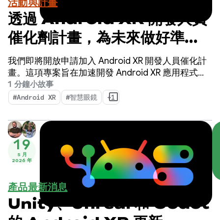
活動與計畫
透過 Android XR 開發人員
催化劑計畫，為未來做好準
備。立即申請！
我們即將開放申請加入 Android XR 開發人員催化計
畫。這項專案旨在加速開發 Android XR 應用程式，
並在明年內推出。
1 分鐘小故事
#Android XR
#智慧眼鏡
+1
19
5 月
2026 年
產品最新消息
Unity、Unreal 和 Godot