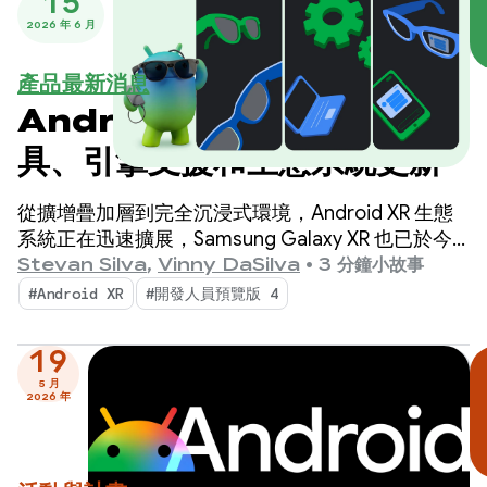
15
2026 年 6 月
產品最新消息
Android XR 最新動態：工
具、引擎支援和生態系統更新
從擴增疊加層到完全沉浸式環境，Android XR 生態
系統正在迅速擴展，Samsung Galaxy XR 也已於今
天上市。
Stevan Silva
,
Vinny DaSilva
•
3 分鐘小故事
#Android XR
#開發人員預覽版 4
19
5 月
2026 年