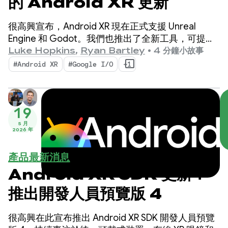
的 Android XR 更新
很高興宣布，Android XR 現在正式支援 Unreal
Engine 和 Godot。我們也推出了全新工具，可提升
工作效率並啟用新的 XR 功能：Android XR 引擎中樞
Luke Hopkins
,
Ryan Bartley
•
4 分鐘小故事
和 Android XR 互動架構。
#Android XR
#Google I/O
+1
19
5 月
2026 年
產品最新消息
Android XR SDK 更新：
推出開發人員預覽版 4
很高興在此宣布推出 Android XR SDK 開發人員預覽