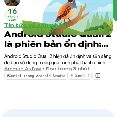
16
THÁNG 7
2026
Tin tức về sản phẩm
Android Studio Quail 2
là phiên bản ổn định:
Đa nhiệm với tác nhân
Android Studio Quail 2 hiện đã ổn định và sẵn sàng
AI của Android Studio
để bạn sử dụng trong quá trình phát hành chính
thức, mang đến một sự thay đổi cho IDE của bạn
Amman Asfaw
•
Đọc trong 3 phút
với quy trình làm việc đồng thời, tính năng phân
#Gemini trong Android Studio
# Quail 2
+1
tích rò rỉ bộ nhớ được tích hợp sẵn và khả năng
khắc phục sự cố dựa trên bối cảnh.