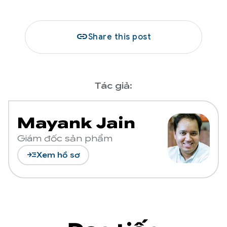
link
Share this post
Tác giả:
Mayank Jain
Giám đốc sản phẩm
read_more
Xem hồ sơ