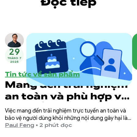
Đọc tiếp
29
THÁNG 7
2026
Tin tức về sản phẩm
Mang đến trải nghiệm
an toàn và phù hợp với
lứa tuổi trên Google
Việc mang đến trải nghiệm trực tuyến an toàn và
Play
bảo vệ người dùng khỏi những nội dung gây hại là
ưu tiên hàng đầu tại Google Play.
Paul Feng
•
2 phút đọc