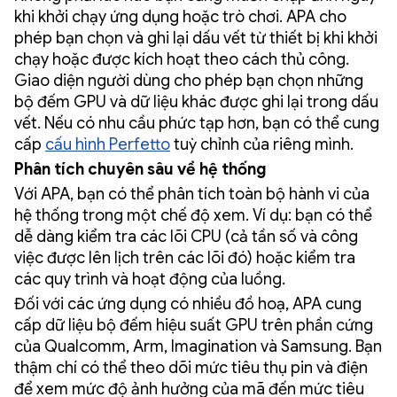
khi khởi chạy ứng dụng hoặc trò chơi. APA cho
phép bạn chọn và ghi lại dấu vết từ thiết bị khi khởi
chạy hoặc được kích hoạt theo cách thủ công.
Giao diện người dùng cho phép bạn chọn những
bộ đếm GPU và dữ liệu khác được ghi lại trong dấu
vết. Nếu có nhu cầu phức tạp hơn, bạn có thể cung
cấp
cấu hình Perfetto
tuỳ chỉnh của riêng mình.
Phân tích chuyên sâu về hệ thống
Với APA, bạn có thể phân tích toàn bộ hành vi của
hệ thống trong một chế độ xem. Ví dụ: bạn có thể
dễ dàng kiểm tra các lõi CPU (cả tần số và công
việc được lên lịch trên các lõi đó) hoặc kiểm tra
các quy trình và hoạt động của luồng.
Đối với các ứng dụng có nhiều đồ hoạ, APA cung
cấp dữ liệu bộ đếm hiệu suất GPU trên phần cứng
của Qualcomm, Arm, Imagination và Samsung. Bạn
thậm chí có thể theo dõi mức tiêu thụ pin và điện
để xem mức độ ảnh hưởng của mã đến mức tiêu