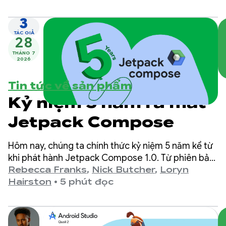
3
TÁC GIẢ
28
THÁNG 7
2026
Tin tức về sản phẩm
Kỷ niệm 5 năm ra mắt
Jetpack Compose
Hôm nay, chúng ta chính thức kỷ niệm 5 năm kể từ
khi phát hành Jetpack Compose 1.0. Từ phiên bản
1.0 (được công bố vào ngày 28 tháng 7 năm 2021)
Rebecca Franks
,
Nick Butcher
,
Loryn
cho đến phiên bản 1.11 mới nhất, chúng tôi nhận
Hairston
•
5 phút đọc
thấy các API đã phát triển đáng kể trong những
năm qua và chúng tôi xin dành một chút thời gian
để ăn mừng.