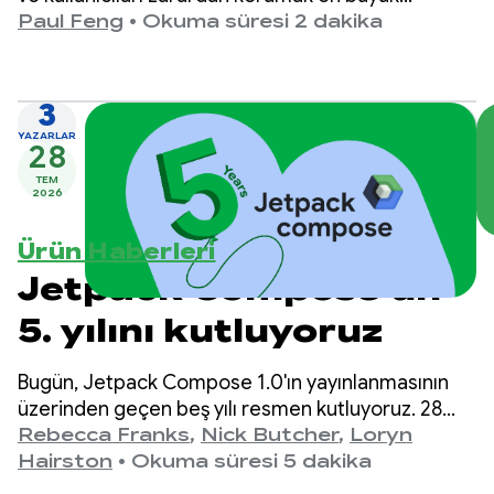
önceliğimizdir.
Paul Feng
•
Okuma süresi 2 dakika
3
YAZARLAR
28
TEM
2026
Ürün Haberleri
Jetpack Compose'un
5. yılını kutluyoruz
Bugün, Jetpack Compose 1.0'ın yayınlanmasının
üzerinden geçen beş yılı resmen kutluyoruz. 28
Temmuz 2021'de duyurulan 1.0 sürümünden en
Rebecca Franks
,
Nick Butcher
,
Loryn
son 1.11 sürümüne kadar API'lerin yıllar içinde
Hairston
•
Okuma süresi 5 dakika
önemli ölçüde geliştiğini gördük ve bu gelişmeyi