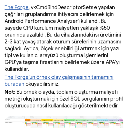
The Forge
, vkCmdBindDescriptorSets'e yapılan
çağrıları gruplandırma ihtiyacını belirlemek için
Android Performance Analyzer'ı kullandı. Bu
sayede CPU kurulum maliyetleri yaklaşık %50
oranında azaltıldı. Bu da cihazlarındaki ısı üretimini
2-3 kat yavaşlatarak oturum sürelerinin uzamasını
sağladı. Ayrıca, ölçeklenebilirliği artırmak için yazı
tipi ve kullanıcı arayüzü oluşturma işlemlerini
GPU'ya taşıma fırsatlarını belirlemek üzere APA'yı
kullandılar.
The Forge'un örnek olay çalışmasının tamamını
buradan
okuyabilirsiniz.
Not:
Bu örnek olayda, toplam oluşturma maliyeti
metriği oluşturmak için özel SQL sorgularının profil
oluşturucuda nasıl kullanılacağı gösterilmektedir.