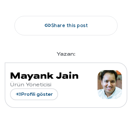
link
Share this post
Yazan:
Mayank Jain
Ürün Yöneticisi
read_more
Profili göster