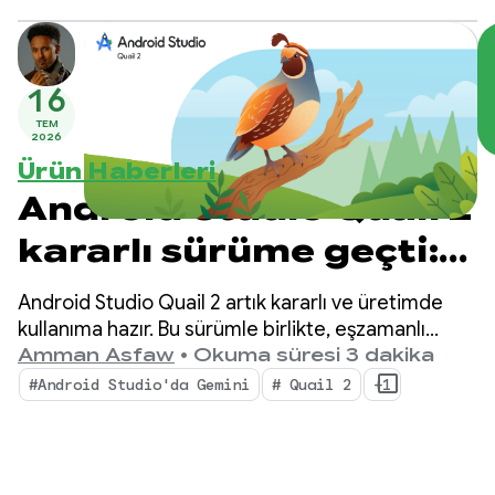
kutlamak istiyoruz.
16
TEM
2026
Ürün Haberleri
Android Studio Quail 2
kararlı sürüme geçti:
Android Studio Yapay
Android Studio Quail 2 artık kararlı ve üretimde
Zeka Aracı ile çoklu
kullanıma hazır. Bu sürümle birlikte, eşzamanlı
yapay zeka destekli iş akışları, yerel olarak entegre
Amman Asfaw
•
Okuma süresi 3 dakika
görev
edilmiş bellek sızıntısı profili oluşturma ve bağlama
#Android Studio'da Gemini
# Quail 2
+1
duyarlı kilitlenme düzeltme gibi özelliklerle
IDE'nizde önemli bir değişiklik yapılıyor.