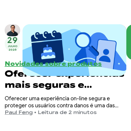
29
JULHO
2026
Novidades sobre produtos
Oferecer experiências
mais seguras e
adequadas à idade no
Oferecer uma experiência on-line segura e
Google Play
proteger os usuários contra danos é uma das
principais prioridades do Google Play.
Paul Feng
•
Leitura de 2 minutos