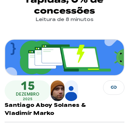
concessões
Leitura de 8 minutos
15
link
DEZEMBRO
2025
Santiago Aboy Solanes
&
Vladimír Marko