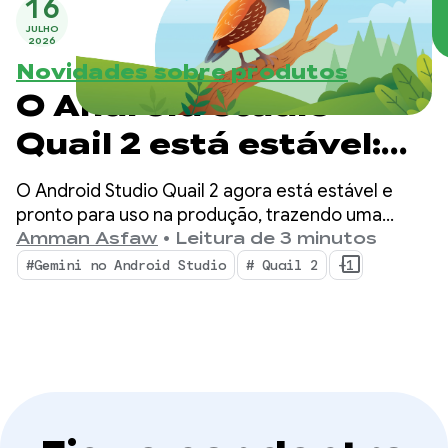
16
JULHO
2026
Novidades sobre produtos
O Android Studio
Quail 2 está estável:
faça várias tarefas
O Android Studio Quail 2 agora está estável e
com o agente de IA do
pronto para uso na produção, trazendo uma
mudança para o ambiente de desenvolvimento
Amman Asfaw
•
Leitura de 3 minutos
Android Studio
integrado com fluxos de trabalho de agentes
#Gemini no Android Studio
# Quail 2
+1
simultâneos, criação de perfis de vazamento de
memória integrada nativamente e correção de
falhas com reconhecimento de contexto.