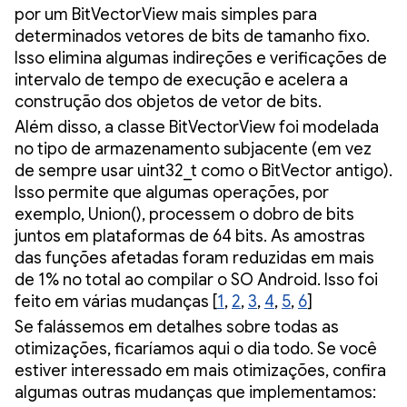
por um BitVectorView mais simples para
determinados vetores de bits de tamanho fixo.
Isso elimina algumas indireções e verificações de
intervalo de tempo de execução e acelera a
construção dos objetos de vetor de bits.
Além disso, a classe BitVectorView foi modelada
no tipo de armazenamento subjacente (em vez
de sempre usar uint32_t como o BitVector antigo).
Isso permite que algumas operações, por
exemplo, Union(), processem o dobro de bits
juntos em plataformas de 64 bits. As amostras
das funções afetadas foram reduzidas em mais
de 1% no total ao compilar o SO Android. Isso foi
feito em várias mudanças [
1
,
2
,
3
,
4
,
5
,
6
]
Se falássemos em detalhes sobre todas as
otimizações, ficaríamos aqui o dia todo. Se você
estiver interessado em mais otimizações, confira
algumas outras mudanças que implementamos: