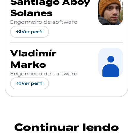
Santiago Aboy
Solanes
Engenheiro de software
read_more
Ver perfil
Vladimír
Marko
Engenheiro de software
read_more
Ver perfil
Continuar lendo