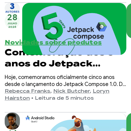
3
AUTORES
28
JULHO
2026
Novidades sobre produtos
Comemoração dos 5
anos do Jetpack
Compose
Hoje, comemoramos oficialmente cinco anos
desde o lançamento do Jetpack Compose 1.0. Da
versão 1.0, anunciada em 28 de julho de 2021, até
Rebecca Franks
,
Nick Butcher
,
Loryn
a versão 1.11 mais recente, vimos as APIs
Hairston
•
Leitura de 5 minutos
evoluírem significativamente ao longo dos anos, e
estamos aproveitando o momento para
comemorar.