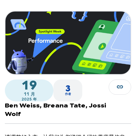
19
link
3
11 月
作者
2025 年
Ben Weiss,
Breana Tate,
Jossi
Wolf