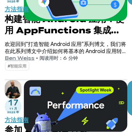
2026 年
方法指南
构建智能 Android 应用：使
用 AppFunctions 集成到
Android 的智能系统中
欢迎回到“打造智能 Android 应用”系列博文，我们将
在此系列博文中介绍如何将基本的 Android 应用转变
为个性化、智能化和智能体化的体验。在之前的博文
Ben Weiss
•
阅读用时：6 分钟
中，我们探讨了如何利用 Firebase AI Logic 构建云
#智能应用
托管型和混合型 AI 功能。
17
11 月
2025 年
方法指南
参加 Android 性能