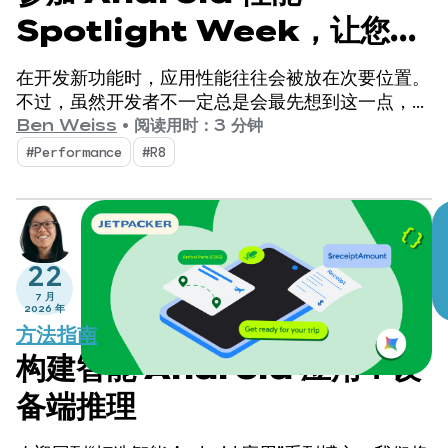
Spotlight Week，让您的
应用快速步入正轨！
在开发新功能时，应用性能往往会被放在次要位置。
不过，虽然开发者不一定总是会最先想到这一点，但
用户可以清楚地看到应用的性能在哪些方面落后。
Ben Weiss
•
阅读用时：3 分钟
#Performance
#R8
22
7 月
2026 年
方法指南
构建智能 Android 应用：设
备端推理