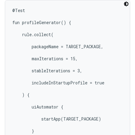
@Test

fun profileGenerator() {

    rule.collect(

        packageName = TARGET_PACKAGE,

        maxIterations = 15,

        stableIterations = 3,

        includeInStartupProfile = true

    ) {

        uiAutomator {

            startApp(TARGET_PACKAGE)

        }
