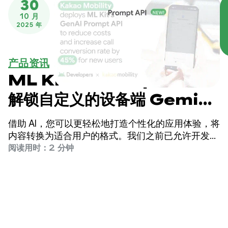
30
10 月
2025 年
产品资讯
ML Kit 的 Prompt API：
解锁自定义的设备端 Gemini
Nano 体验
借助 AI，您可以更轻松地打造个性化的应用体验，将
内容转换为适合用户的格式。我们之前已允许开发者
通过机器学习套件生成式 AI API 与 Gemini Nano 集
阅读用时：2 分钟
成，这些 API 专为摘要生成和图片描述等特定用例而
量身打造。