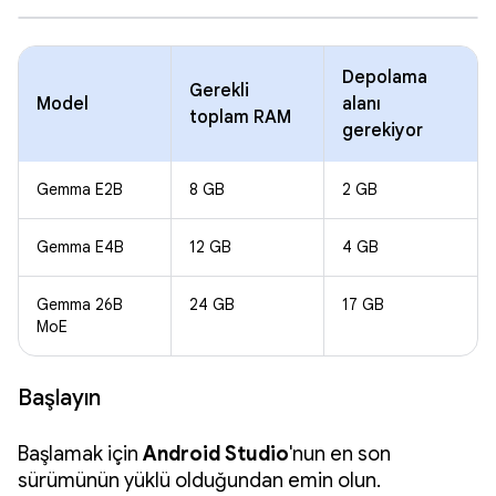
Depolama
Gerekli
Model
alanı
toplam RAM
gerekiyor
Gemma E2B
8 GB
2 GB
Gemma E4B
12 GB
4 GB
Gemma 26B
24 GB
17 GB
MoE
Başlayın
Başlamak için
Android Studio
'nun en son
sürümünün yüklü olduğundan emin olun.