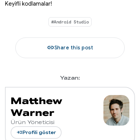
Keyifli kodlamalar!
#Android Studio
link
Share this post
Yazan:
Matthew
Warner
Ürün Yöneticisi
read_more
Profili göster