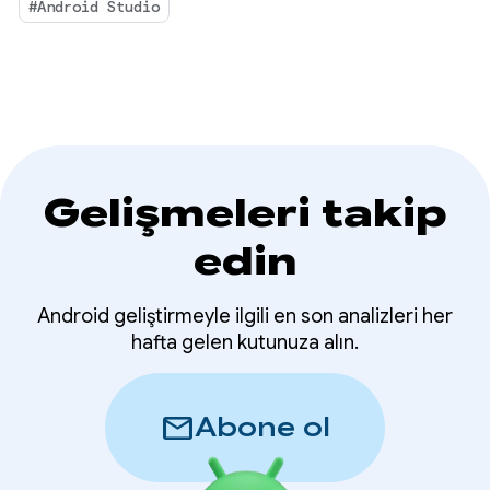
özelleştirme imkanı sunarak yüksek kaliteli
#Android Studio
Android uygulamaları oluşturmayı her
zamankinden daha kolay hale getiriyor.
Gelişmeleri takip
edin
Android geliştirmeyle ilgili en son analizleri her
hafta gelen kutunuza alın.
mail
Abone ol