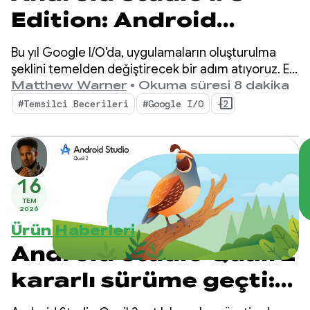
Edition: Android
geliştirici
Bu yıl Google I/O'da, uygulamaların oluşturulma
araçlarındaki
şeklini temelden değiştirecek bir adım atıyoruz. En
yeni araçlarımız, Android geliştiricisi olarak
Matthew Warner
•
Okuma süresi 8 dakika
yenilikler
üretkenliğinizi artıracak ve kod tabanınızda
#Temsilci Becerileri
#Google I/O
+2
dağıttığınız yapay zeka aracılarını güçlendirecek
özelliklerle ajan tabanlı yapay zeka dönemine
uygun olarak geliştirildi.
16
TEM
2026
Ürün Haberleri
Android Studio Quail 2
kararlı sürüme geçti:
Android Studio Yapay