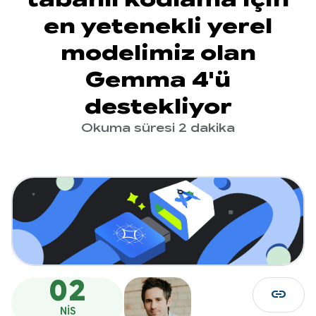
en yetenekli yerel
modelimiz olan
Gemma 4'ü
destekliyor
Okuma süresi 2 dakika
02
link
NIS