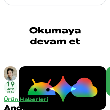
Okumaya
devam et
19
MAYIS
2026
Ürün Haberleri
Android Studio I/O