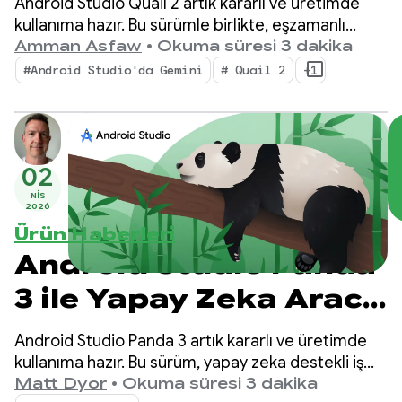
Android Studio Quail 2 artık kararlı ve üretimde
Zeka Aracı ile çoklu
kullanıma hazır. Bu sürümle birlikte, eşzamanlı
yapay zeka destekli iş akışları, yerel olarak entegre
Amman Asfaw
•
Okuma süresi 3 dakika
görev
edilmiş bellek sızıntısı profili oluşturma ve bağlama
#Android Studio'da Gemini
# Quail 2
+1
duyarlı kilitlenme düzeltme gibi özelliklerle
IDE'nizde önemli bir değişiklik yapılıyor.
02
NIS
2026
Ürün Haberleri
Android Studio Panda
3 ile Yapay Zeka Aracı
Modu'nda rehberliği
Android Studio Panda 3 artık kararlı ve üretimde
ve kontrolü artırma
kullanıma hazır. Bu sürüm, yapay zeka destekli iş
akışlarınız üzerinde daha fazla kontrol ve
Matt Dyor
•
Okuma süresi 3 dakika