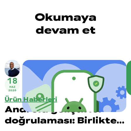
Okumaya
devam et
18
HAZ
2026
Ürün Haberleri
Android geliştirici
doğrulaması: Birlikte