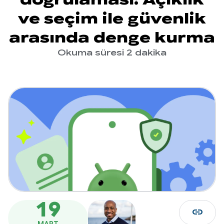
ve seçim ile güvenlik
arasında denge kurma
Okuma süresi 2 dakika
19
link