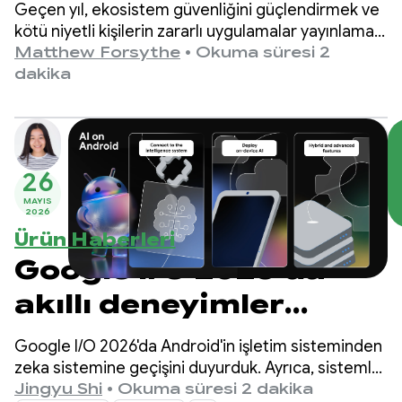
daha güvenli bir
Geçen yıl, ekosistem güvenliğini güçlendirmek ve
ekosistem oluşturma
kötü niyetli kişilerin zararlı uygulamalar yayınlamak
için anonimliğin arkasına saklanmasını önlemek
Matthew Forsythe
•
Okuma süresi 2
amacıyla Android geliştirici doğrulamasını
dakika
kullanıma sunduk.
26
MAYIS
2026
Ürün Haberleri
Google I/O 2026'da
akıllı deneyimler
oluşturmaya yönelik
Google I/O 2026'da Android'in işletim sisteminden
Android'deki en
zeka sistemine geçişini duyurduk. Ayrıca, sistemle
yerel olarak akıllı deneyimler oluşturabileceğinizi
Jingyu Shi
•
Okuma süresi 2 dakika