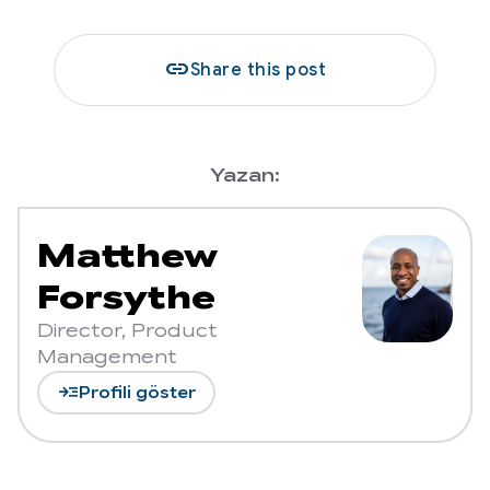
link
Share this post
Yazan:
Matthew
Forsythe
Director, Product
Management
read_more
Profili göster