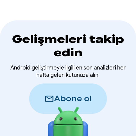
uygun olarak geliştirildi.
Gelişmeleri takip
edin
Android geliştirmeyle ilgili en son analizleri her
hafta gelen kutunuza alın.
mail
Abone ol